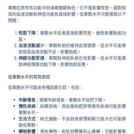
睾酮在男性性功能中扮演著關鍵角色。它不僅影響性慾，還對陰
莖的血液流動和神經功能有直接影響。低睾酮水平可能導致以下
問題：
性慾下降
：睾酮水平低會直接影響性慾，進而影響勃起功
能。
血液流動減少
：睾酮有助於維持血管健康，低水平可能導
致陰莖血液流動不足，影響勃起。
神經功能受損
：睾酮對神經系統也有影響，低水平可能導
致神經傳導功能下降，影響勃起反應。
低睾酮水平的常見原因
低睾酮水平可能由多種因素引起，包括：
年齡增長
：隨著年齡增長，睾酮水平自然下降。
慢性疾病
：如糖尿病、高血壓和肥胖等慢性疾病可能影響
睾酮水平。
生活方式
：缺乏運動、不良飲食習慣和壓力過大也可能導
致低睾酮。
藥物影響
：某些藥物，如抗抑鬱藥和止痛藥，可能影響睾