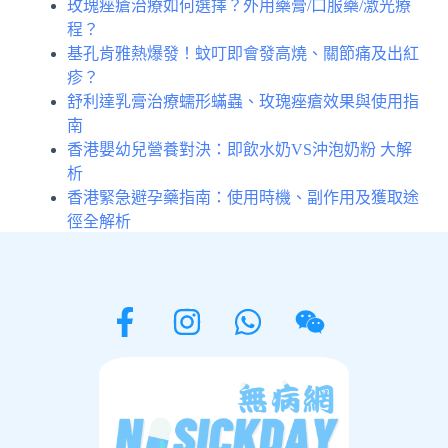
玫瑰痤瘡治療如何選擇？外用藥膏/口服藥/激光療
程？
基孔肯雅熱爆發！蚊叮即會發高燒、關節痛及出紅
疹？
舒利達乳膏治療蠕形蟎蟲、玫瑰痤瘡效果與使用指
南
香港嬰幼兒營養對決：即飲水奶VS沖泡奶粉 大解
析
香港緊急避孕藥指南：使用時機、副作用及獲取途
徑全解析