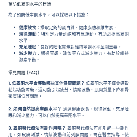
預防低睾酮水平的建議
為了預防低睾酮水平，可以採取以下措施：
健康飲食
：攝取足夠的蛋白質、健康脂肪和維生素。
規律運動
：特別是力量訓練和有氧運動，有助於提高睾酮
水平。
充足睡眠
：良好的睡眠質量對維持睾酮水平至關重要。
減少壓力
：通過冥想、瑜伽等方式減少壓力，有助於維持
激素平衡。
常見問題 (FAQ)
1. 低睾酮水平會導致哪些其他健康問題？
低睾酮水平不僅會導致
勃起功能障礙，還可能引起疲勞、情緒波動、肌肉質量下降和骨
密度降低等問題。
2. 如何自然提高睾酮水平？
通過健康飲食、規律運動、充足睡
眠和減少壓力，可以自然提高睾酮水平。
3. 睾酮替代療法有副作用嗎？
睾酮替代療法可能引起一些副作
用，如皮膚刺激、情緒波動和前列腺問題，需在醫生指導下使