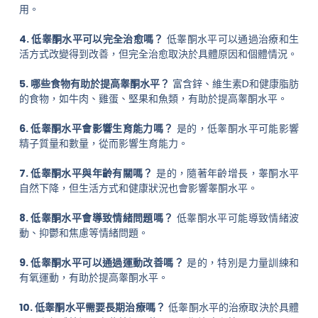
用。
4. 低睾酮水平可以完全治愈嗎？
低睾酮水平可以通過治療和生
活方式改變得到改善，但完全治愈取決於具體原因和個體情況。
5. 哪些食物有助於提高睾酮水平？
富含鋅、維生素D和健康脂肪
的食物，如牛肉、雞蛋、堅果和魚類，有助於提高睾酮水平。
6. 低睾酮水平會影響生育能力嗎？
是的，低睾酮水平可能影響
精子質量和數量，從而影響生育能力。
7. 低睾酮水平與年齡有關嗎？
是的，隨著年齡增長，睾酮水平
自然下降，但生活方式和健康狀況也會影響睾酮水平。
8. 低睾酮水平會導致情緒問題嗎？
低睾酮水平可能導致情緒波
動、抑鬱和焦慮等情緒問題。
9. 低睾酮水平可以通過運動改善嗎？
是的，特別是力量訓練和
有氧運動，有助於提高睾酮水平。
10. 低睾酮水平需要長期治療嗎？
低睾酮水平的治療取決於具體