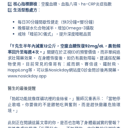
2️⃣
核心指標篩檢
：空腹血糖、血脂八項、hs-CRP炎症指數
3️⃣
生活型態處方
：
每日30分鐘間歇性健走（快3分鐘+慢1分鐘）
晚餐碳水化合物減半，增加Omega-3攝取
戒除「睡前3C儀式」，提升深度睡眠品質
「T先生半年內減重12公斤，空腹血糖恢復92mg/dL，晨勃頻
率回升至每週4次。」
關鍵在於正視ED的預警價值，而非單純追
求壯陽藥效果。 在身體恢復後，如仍有晨勃障礙，建議搭配藥
物使用，目前常見的偉哥有：威而鋼、賽倍達、鐵耐飛、
HappiLong等，可以係Nosickday網站度0診金問診後再開藥。
www.nosickday.app
醫生的最後提醒
「勃起功能就像煤礦坑裡的金絲雀，」醫師沉重表示：「當牠停
止歌唱，你要做的不是餵牠吃興奮劑，而是趕快撤離危險環
境。」
此刻正在閱讀這篇文章的你，是否也忽略了身體最誠實的警報？