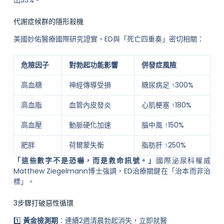
代謝症候群的隱形殺機
美國妙佑醫療國際研究證實，ED與「死亡四重奏」密切相關：
危險因子
對勃起功能影響
併發症風險
高血糖
神經傳導受損
糖尿病足 ↑300%
高血脂
血管內皮發炎
心肌梗塞 ↑180%
高血壓
動脈硬化加速
腦中風 ↑150%
肥胖
荷爾蒙失衡
脂肪肝 ↑250%
「這些數字不是恐嚇，而是救命訊號。」
國際泌尿科權威
Matthew Ziegelmann博士強調，ED治療關鍵在「治本而非治
標」。
3步驟打破惡性循環
1️⃣
黃金檢測期
：連續2週清晨勃起消失，立即就醫