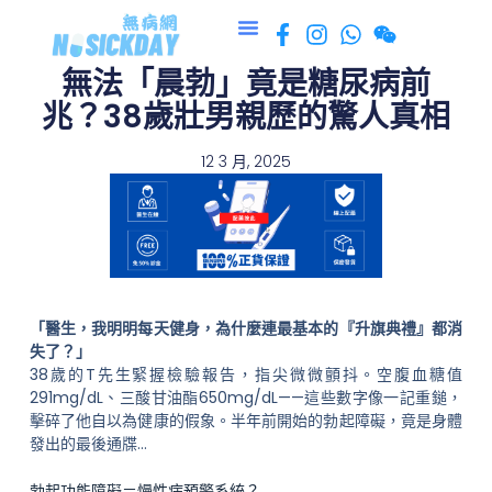
跳
至
無法「晨勃」竟是糖尿病前
主
要
兆？38歲壯男親歷的驚人真相
內
容
12 3 月, 2025
「醫生，我明明每天健身，為什麼連最基本的『升旗典禮』都消
失了？」
38歲的T先生緊握檢驗報告，指尖微微顫抖。空腹血糖值
291mg/dL、三酸甘油酯650mg/dL——這些數字像一記重鎚，
擊碎了他自以為健康的假象。半年前開始的勃起障礙，竟是身體
發出的最後通牒…
勃起功能障礙＝慢性病預警系統？