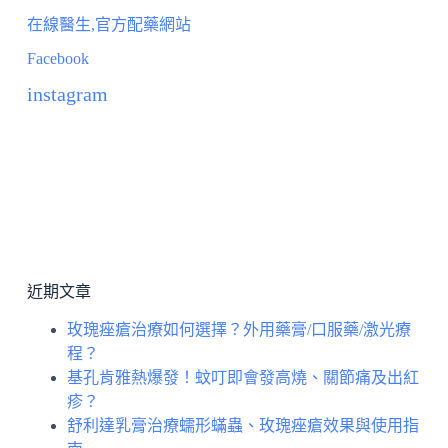
在線醫生,官方配藥網站
Facebook
instagram
近期文章
玫瑰痤瘡治療如何選擇？外用藥膏/口服藥/激光療
程？
基孔肯雅熱爆發！蚊叮即會發高燒、關節痛及出紅
疹？
舒利達乳膏治療蠕形蟎蟲、玫瑰痤瘡效果與使用指