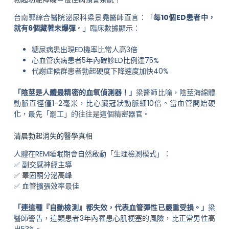
台南郭綜合醫院泌尿科梁景堯醫師直言：「
每10個ED患者中，
就有6個藏著未爆彈
。」臨床數據顯示：
糖尿病患出現ED機率比常人高3倍
心血管疾病患者5年內確診ED比例達75%
代謝症候群患者勃起硬度下降速度加快40%
「陰莖是人體最精密的血氧偵測器！」
梁醫師比喻，陰莖海綿體
動脈直徑僅1-2毫米，比心臟冠狀動脈細10倍。當血管開始硬
化，最先「罷工」的往往是這個精密器官。
清晨勃起消失的醫學真相
人體在REM睡眠期會自然啟動「生理檢測模式」：
✅ 副交感神經主導
✅ 睪固酮分泌高峰
✅ 血管擴張效率最佳
「連這種『自動檢測』都失效，代表血管彈性已嚴重受損。」
梁
醫師警告，這類患者3年內罹患心肌梗塞的風險，比正常男性高
出53%。