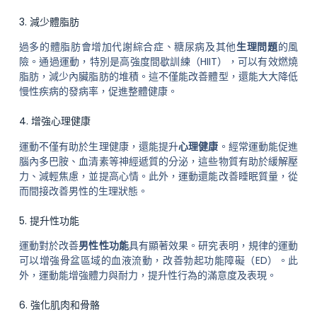
3. 減少體脂肪
過多的體脂肪會增加代謝綜合症、糖尿病及其他
生理問題
的風
險。通過運動，特別是高強度間歇訓練（HIIT），可以有效燃燒
脂肪，減少內臟脂肪的堆積。這不僅能改善體型，還能大大降低
慢性疾病的發病率，促進整體健康。
4. 增強心理健康
運動不僅有助於生理健康，還能提升
心理健康
。經常運動能促進
腦內多巴胺、血清素等神經遞質的分泌，這些物質有助於緩解壓
力、減輕焦慮，並提高心情。此外，運動還能改善睡眠質量，從
而間接改善男性的生理狀態。
5. 提升性功能
運動對於改善
男性性功能
具有顯著效果。研究表明，規律的運動
可以增強骨盆區域的血液流動，改善勃起功能障礙（ED）。此
外，運動能增強體力與耐力，提升性行為的滿意度及表現。
6. 強化肌肉和骨骼