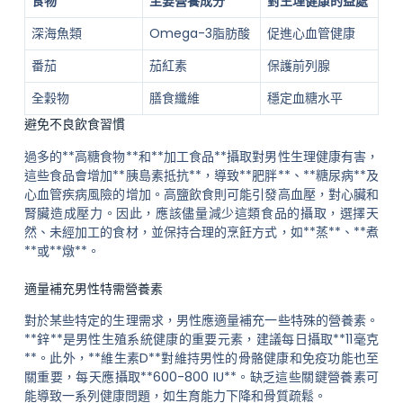
食物
主要營養成分
對生理健康的益處
深海魚類
Omega-3脂肪酸
促進心血管健康
番茄
茄紅素
保護前列腺
全穀物
膳食纖維
穩定血糖水平
避免不良飲食習慣
過多的**高糖食物**和**加工食品**攝取對男性生理健康有害，
這些食品會增加**胰島素抵抗**，導致**肥胖**、**糖尿病**及
心血管疾病風險的增加。高鹽飲食則可能引發高血壓，對心臟和
腎臟造成壓力。因此，應該儘量減少這類食品的攝取，選擇天
然、未經加工的食材，並保持合理的烹飪方式，如**蒸**、**煮
**或**燉**。
適量補充男性特需營養素
對於某些特定的生理需求，男性應適量補充一些特殊的營養素。
**鋅**是男性生殖系統健康的重要元素，建議每日攝取**11毫克
**。此外，**維生素D**對維持男性的骨骼健康和免疫功能也至
關重要，每天應攝取**600-800 IU**。缺乏這些關鍵營養素可
能導致一系列健康問題，如生育能力下降和骨質疏鬆。