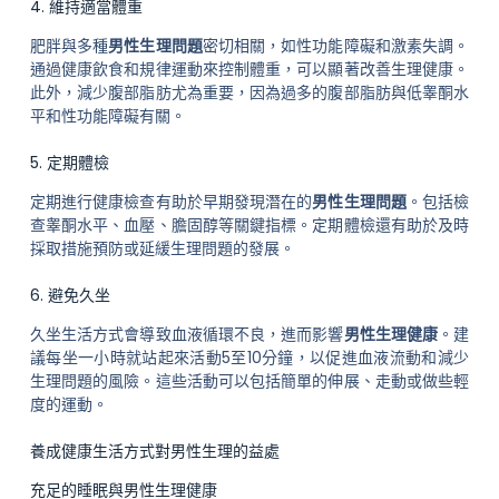
4. 維持適當體重
肥胖與多種
男性生理問題
密切相關，如性功能障礙和激素失調。
通過健康飲食和規律運動來控制體重，可以顯著改善生理健康。
此外，減少腹部脂肪尤為重要，因為過多的腹部脂肪與低睾酮水
平和性功能障礙有關。
5. 定期體檢
定期進行健康檢查有助於早期發現潛在的
男性生理問題
。包括檢
查睾酮水平、血壓、膽固醇等關鍵指標。定期體檢還有助於及時
採取措施預防或延緩生理問題的發展。
6. 避免久坐
久坐生活方式會導致血液循環不良，進而影響
男性生理健康
。建
議每坐一小時就站起來活動5至10分鐘，以促進血液流動和減少
生理問題的風險。這些活動可以包括簡單的伸展、走動或做些輕
度的運動。
養成健康生活方式對男性生理的益處
充足的睡眠與男性生理健康