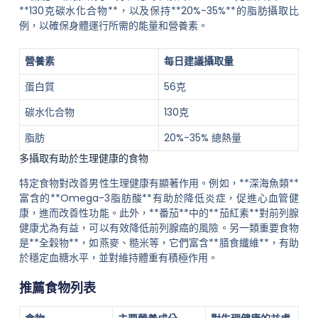
**130克碳水化合物**，以及保持**20%-35%**的脂肪攝取比
例，以確保身體運行所需的能量和營養素。
營養素
每日建議攝取量
蛋白質
56克
碳水化合物
130克
脂肪
20%-35% 總熱量
多攝取有助於生理健康的食物
特定食物對改善男性生理健康有顯著作用。例如，**深海魚類**
富含的**Omega-3脂肪酸**有助於降低炎症，促進心血管健
康，進而改善性功能。此外，**番茄**中的**茄紅素**對前列腺
健康尤為有益，可以有效降低前列腺癌的風險。另一類重要食物
是**全穀物**，如燕麥、糙米等，它們富含**膳食纖維**，有助
於穩定血糖水平，並對維持體重有積極作用。
推薦食物列表