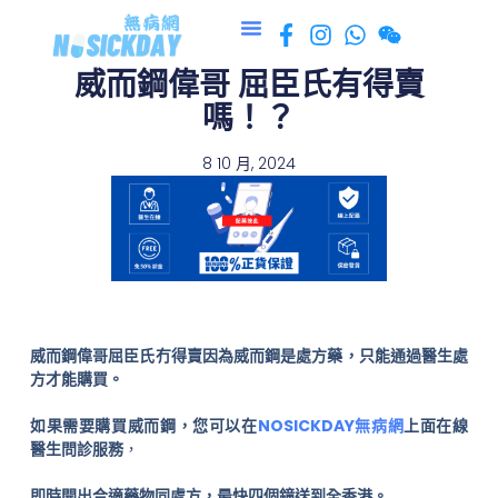
跳
至
威而鋼偉哥 屈臣氏有得賣
主
要
嗎！？
內
容
8 10 月, 2024
威而鋼偉哥屈臣氏冇得賣因為威而鋼是處方藥，只能通過醫生處
方才能購買。
如果需要購買威而鋼，您可以在
NOSICKDAY無病網
上面在線
醫生問診服務
，
即時開出合適藥物同處方，最快四個鐘送到全香港。