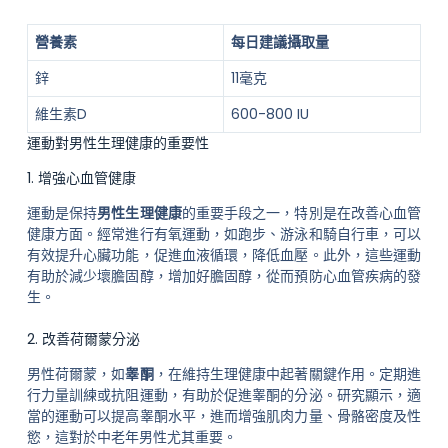
營養素
每日建議攝取量
鋅
11毫克
維生素D
600-800 IU
運動對男性生理健康的重要性
1. 增強心血管健康
運動是保持
男性生理健康
的重要手段之一，特別是在改善心血管
健康方面。經常進行有氧運動，如跑步、游泳和騎自行車，可以
有效提升心臟功能，促進血液循環，降低血壓。此外，這些運動
有助於減少壞膽固醇，增加好膽固醇，從而預防心血管疾病的發
生。
2. 改善荷爾蒙分泌
男性荷爾蒙，如
睾酮
，在維持生理健康中起著關鍵作用。定期進
行力量訓練或抗阻運動，有助於促進睾酮的分泌。研究顯示，適
當的運動可以提高睾酮水平，進而增強肌肉力量、骨骼密度及性
慾，這對於中老年男性尤其重要。