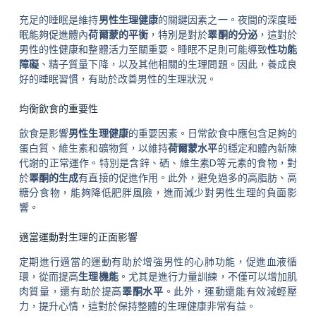
充足的睡眠是維持
男性生理健康
的關鍵因素之一。夜間的深度睡
眠能夠促進體內
荷爾蒙的平衡
，特別是對於
睪酮的分泌
，這對於
男性的性健康和整體活力至關重要。睡眠不足則可能導致
性功能
障礙
、精子質量下降，以及其他相關的生理問題。因此，養成良
好的睡眠習慣，有助於改善男性的生理狀況。
均衡飲食的重要性
飲食是影響
男性生理健康
的重要因素。日常飲食中應包含足夠的
蛋白質、維生素和礦物質，以維持
荷爾蒙水平
的穩定和體內新陳
代謝的正常運作。特別是含鋅、硒、維生素D等元素的食物，對
於
睪酮的生成
有直接的促進作用。此外，避免過多的高脂肪、高
糖分食物，能夠降低肥胖風險，進而減少對男性生理的負面影
響。
適當運動對生理的正面影響
定期進行適當的運動有助於增強男性的心肺功能，促進血液循
環，從而提高
生理機能
。尤其是進行力量訓練，不僅可以增加肌
肉質量，還有助於提高
睪酮水平
。此外，運動還能有效減輕壓
力，提升心情，這對於保持整體的生理健康非常有益。