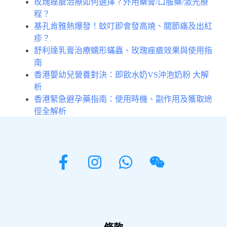
玫瑰痤瘡治療如何選擇？外用藥膏/口服藥/激光療
程？
基孔肯雅熱爆發！蚊叮即會發高燒、關節痛及出紅
疹？
舒利達乳膏治療蠕形蟎蟲、玫瑰痤瘡效果與使用指
南
香港嬰幼兒營養對決：即飲水奶VS沖泡奶粉 大解
析
香港緊急避孕藥指南：使用時機、副作用及獲取途
徑全解析