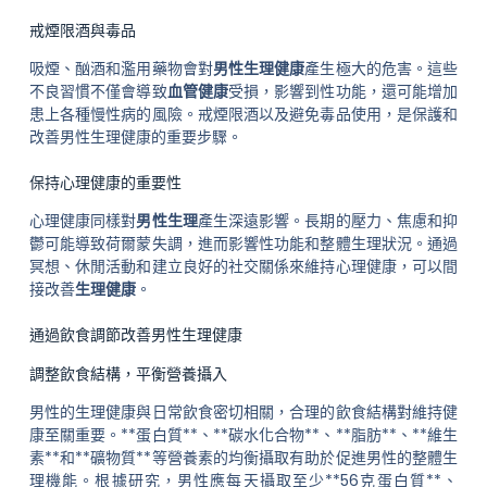
戒煙限酒與毒品
吸煙、酗酒和濫用藥物會對
男性生理健康
產生極大的危害。這些
不良習慣不僅會導致
血管健康
受損，影響到性功能，還可能增加
患上各種慢性病的風險。戒煙限酒以及避免毒品使用，是保護和
改善男性生理健康的重要步驟。
保持心理健康的重要性
心理健康同樣對
男性生理
產生深遠影響。長期的壓力、焦慮和抑
鬱可能導致荷爾蒙失調，進而影響性功能和整體生理狀況。通過
冥想、休閒活動和建立良好的社交關係來維持心理健康，可以間
接改善
生理健康
。
通過飲食調節改善男性生理健康
調整飲食結構，平衡營養攝入
男性的生理健康與日常飲食密切相關，合理的飲食結構對維持健
康至關重要。**蛋白質**、**碳水化合物**、**脂肪**、**維生
素**和**礦物質**等營養素的均衡攝取有助於促進男性的整體生
理機能。根據研究，男性應每天攝取至少**56克蛋白質**、