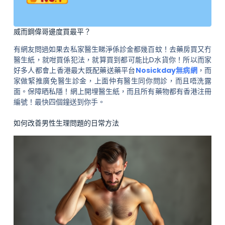
威而鋼偉哥邊度買最平？
有網友問過如果去私家醫生睇淨係診金都幾百蚊！去藥房買又冇
醫生紙，就咁買係犯法，就算買到都可能比D水貨你！所以而家
好多人都會上香港最大既配藥送藥平台
Nosickday無病網
，而
家做緊推廣免醫生診金，上面仲有醫生同你問診，而且唔洗露
面。保障晒私隱！網上開埋醫生紙，而且所有藥物都有香港注冊
編號！最快四個鐘送到你手。
如何改善男性生理問題的日常方法