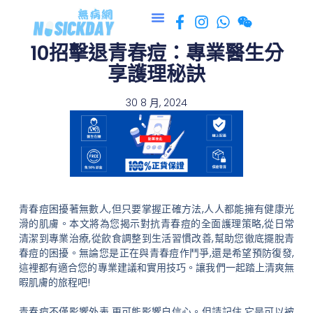
跳
至
10招擊退青春痘：專業醫生分
主
要
享護理秘訣
內
容
30 8 月, 2024
青春痘困擾著無數人,但只要掌握正確方法,人人都能擁有健康光
滑的肌膚。本文將為您揭示對抗青春痘的全面護理策略,從日常
清潔到專業治療,從飲食調整到生活習慣改善,幫助您徹底擺脫青
春痘的困擾。無論您是正在與青春痘作鬥爭,還是希望預防復發,
這裡都有適合您的專業建議和實用技巧。讓我們一起踏上清爽無
暇肌膚的旅程吧!
青春痘不僅影響外表,更可能影響自信心。但請記住,它是可以被