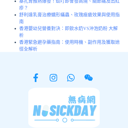
基孔肯雅熱爆發！蚊叮即會發高燒、關節痛及出紅
疹？
舒利達乳膏治療蠕形蟎蟲、玫瑰痤瘡效果與使用指
南
香港嬰幼兒營養對決：即飲水奶VS沖泡奶粉 大解
析
香港緊急避孕藥指南：使用時機、副作用及獲取途
徑全解析