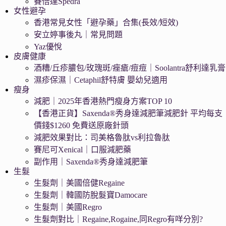
賽倍達Spedra
女性避孕
香港常見女性「避孕藥」合集(長效/短效)
安立婷事後丸｜常見問題
Yaz優悅
皮膚健康
酒糟/丘疹膿包/玫瑰斑/痤瘡/痘痘｜Soolantra舒利達乳膏
濕疹保濕｜Cetaphil舒特膚 嬰幼兒適用
瘦身
減肥｜2025年香港熱門瘦身方案TOP 10
【香港正貨】Saxenda®秀身達減肥筆減肥針 平均每支
價錢$1260 免費送原廠針頭
減肥效果對比：司美格魯肽vs利拉魯肽
賽尼可Xenical｜口服減肥藥
副作用｜Saxenda®秀身達減肥筆
生髮
生髮劑｜美國倍健Regaine
生髮劑｜韓國防脫髮寶Damocare
生髮劑｜美國Regro
生髮劑對比｜Regaine,Rogaine,同Regro有咩分別?