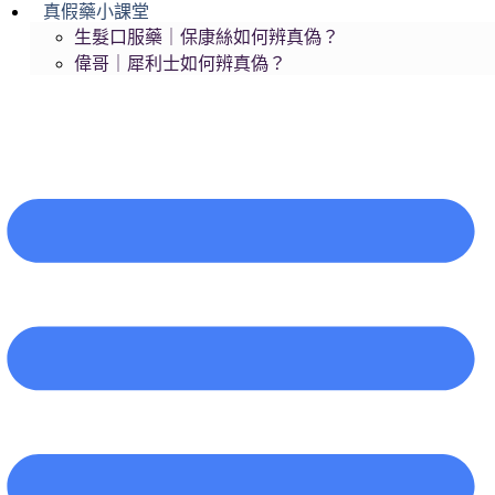
真假藥小課堂
生髮口服藥｜保康絲如何辨真偽？
偉哥｜犀利士如何辨真偽？