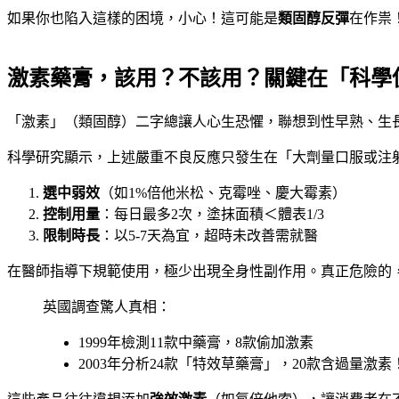
如果你也陷入這樣的困境，小心！這可能是
類固醇反彈
在作祟
激素藥膏，該用？不該用？關鍵在「科學
「激素」（類固醇）二字總讓人心生恐懼，聯想到性早熟、生
科學研究顯示，上述嚴重不良反應只發生在「大劑量口服或注
選中弱效
（如1%倍他米松、克霉唑、慶大霉素）
控制用量
：每日最多2次，塗抹面積＜體表1/3
限制時長
：以5-7天為宜，超時未改善需就醫
在醫師指導下規範使用，極少出現全身性副作用。真正危險的
英國調查驚人真相：
1999年檢測11款中藥膏，8款偷加激素
2003年分析24款「特效草藥膏」，20款含過量激素