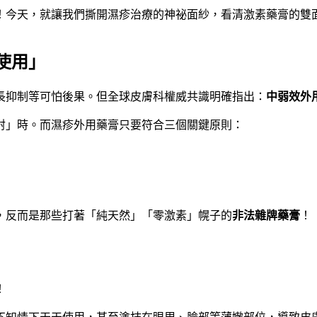
！今天，就讓我們撕開濕疹治療的神祕面紗，看清激素藥膏的雙
使用」
長抑制等可怕後果。但全球皮膚科權威共識明確指出：
中弱效外
射」時。而濕疹外用藥膏只要符合三個關鍵原則：
，反而是那些打著「純天然」「零激素」幌子的
非法雜牌藥膏
！
！