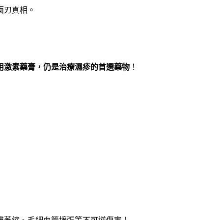
面刃真相。
用激素藥膏，仍是治療濕疹的首選藥物
！