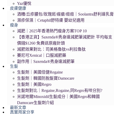
Yaz優悅
皮膚健康
酒糟/丘疹膿包/玫瑰斑/痤瘡/痘痘｜Soolantra舒利達乳膏
濕疹保濕｜Cetaphil舒特膚 嬰幼兒適用
瘦身
減肥｜2025年香港熱門瘦身方案TOP 10
【香港正貨】Saxenda®秀身達減肥筆減肥針 平均每支
價錢$1260 免費送原廠針頭
減肥效果對比：司美格魯肽vs利拉魯肽
賽尼可Xenical｜口服減肥藥
副作用｜Saxenda®秀身達減肥筆
生髮
生髮劑｜美國倍健Regaine
生髮劑｜韓國防脫髮寶Damocare
生髮劑｜美國Regro
生髮劑對比｜Regaine,Rogaine,同Regro有咩分別?
米諾地爾Minoxidil生髮成分｜美國Regro和韓國
Damocare生髮劑介紹
最新文章
真實用家分享