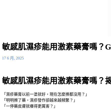
敏感肌濕疹能用激素藥膏嗎？Gent
17 6 月, 2025
敏感肌濕疹能用激素藥膏嗎？
「濕疹藥膏以前一塗就好，現在怎麼擦都沒用？」
「明明擦了藥，濕疹發作卻越來越頻繁？」
「一停藥皮膚就癢得更厲害？」