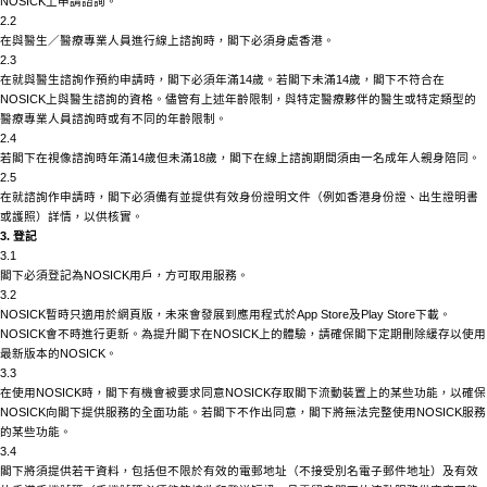
NOSICK
上申請諮詢。
2.2
在與醫生／醫療專業人員進行線上諮詢時，閣下必須身處香港。
2.3
在就與醫生諮詢作預約申請時，閣下必須年滿
14歲。若閣下未滿14歲，閣下不符合在
NOSICK
上與醫生諮詢的資格。儘管有上述年齡限制，與特定醫療夥伴的醫生或特定類型的
醫療專業人員諮詢時或有不同的年齡限制。
2.4
若閣下在視像諮詢時年滿
14歲但未滿18歲，閣下在線上諮詢期間須由一名成年人親身陪同。
2.5
在就諮詢作申請時，閣下必須備有並提供有效身份證明文件（例如香港身份證、出生證明書
或護照）詳情，以供核實。
3. 登記
3.1
閣下必須登記為
NOSICK
用戶，方可取用服務。
3.2
NOSICK
暫時只適用於網頁版，未來會發展到應用程式於
App Store及Play Store下載。
NOSICK
會不時進行更新。為提升閣下在
NOSICK
上的體驗，請確保閣下定期刪除緩存以使用
最新版本的
NOSICK
。
3.3
在使用
NOSICK
時，閣下有機會被要求同意
NOSICK
存取閣下流動裝置上的某些功能，以確保
NOSICK
向閣下提供服務的全面功能。若閣下不作出同意，閣下將無法完整使用
NOSICK
服務
的某些功能。
3.4
閣下將須提供若干資料，包括但不限於有效的電郵地址（不接受別名電子郵件地址）及有效