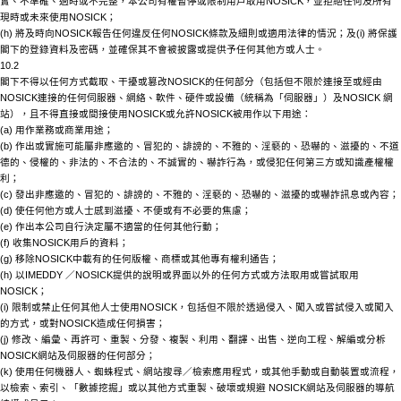
實、不準確、過時或不完整，本公司有權暫停或限制用戶取用
NOSICK
，並拒絕任何及所有
現時或未來使用
NOSICK
；
(h) 將及時向
NOSICK
報告任何違反任何
NOSICK
條款及細則或適用法律的情況；及
(i) 將保護
閣下的登錄資料及密碼，並確保其不會被披露或提供予任何其他方或人士。
10.2
閣下不得以任何方式截取、干擾或篡改
NOSICK
的任何部分（包括但不限於連接至或經由
NOSICK
連接的任何伺服器、網絡、軟件、硬件或設備（統稱為「伺服器」）及
NOSICK
網
站），且不得直接或間接使用
NOSICK
或允許
NOSICK
被用作以下用途：
(a) 用作業務或商業用途；
(b) 作出或實施可能屬非應邀的、冒犯的、誹謗的、不雅的、淫褻的、恐嚇的、滋擾的、不道
德的、侵權的、非法的、不合法的、不誠實的、嚇詐行為，或侵犯任何第三方或知識產權權
利；
(c) 發出非應邀的、冒犯的、誹謗的、不雅的、淫褻的、恐嚇的、滋擾的或嚇詐訊息或內容；
(d) 使任何他方或人士感到滋擾、不便或有不必要的焦慮；
(e) 作出本公司自行決定屬不適當的任何其他行動；
(f) 收集
NOSICK
用戶的資料；
(g) 移除
NOSICK
中載有的任何版權、商標或其他專有權利通告；
(h) 以IMEDDY ／
NOSICK
提供的說明或界面以外的任何方式或方法取用或嘗試取用
NOSICK
；
(i) 限制或禁止任何其他人士使用
NOSICK
，包括但不限於透過侵入、闖入或嘗試侵入或闖入
的方式，或對
NOSICK
造成任何損害；
(j) 修改、編彙、再許可、重製、分發、複製、利用、翻譯、出售、逆向工程、解編或分柝
NOSICK
網站及伺服器的任何部分；
(k) 使用任何機器人、蜘蛛程式、網站搜尋／檢索應用程式，或其他手動或自動裝置或流程，
以檢索、索引、「數據挖掘」或以其他方式重製、破壞或規避
NOSICK
網站及伺服器的導航