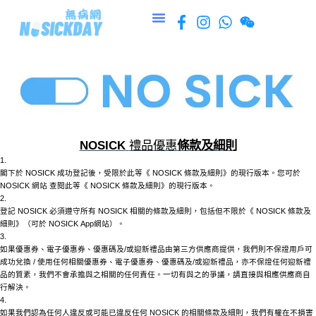
跳
至
主
要
內
容
NOSICK
禮品優惠
條款及細則
1.
閣下於
NOSICK
成功登記後，受限於此等《
NOSICK
條款及細則》的現行版本。您可於
NOSICK
網站
查閱此等《
NOSICK
條款及細則》的現行版本。
2.
登記
NOSICK
必須遵守所有
NOSICK
相關的條款及細則，包括但不限於《
NOSICK
條款及
細則》（可於
NOSICK
App網站）。
3.
如果優惠券、電子優惠券、優惠碼及
/或迎新禮品由第三方供應商提供，我們則不保證用戶可
成功兌換 / 使用任何相關優惠券、電子優惠券、優惠碼及/或迎新禮品，亦不保證任何迎新禮
品的質素，我們不會承擔與之相關的任何責任。一切有與之的爭議，請直接與相應供應商自
行解決。
4.
如果我們認為任何人違反或可能已違反任何
NOSICK
的相關條款及細則，我們有權在不損害