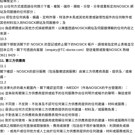
結構或呈示；
(l) 以任何方式或透過任何媒介下載、複製、儲存、擷取、分發、分享或重新定向
NOSICK
網
站及伺服器的任何部分；
(m) 把包含任何病毒、蠕蟲、定時炸彈、特洛伊木馬或其他有害或破壞性組件的任何軟件或
其他材料加入到
NOSICK
網站及伺服器中；及
(n) 偽造標題或以其他方式操縱標識符，以掩蓋透過
NOSICK
網站及伺服器傳輸的任何內容之
來源。
10.3
若閣下想取消閣下於
NOSICK
的登記或終止閣下的
NOSICK
帳戶，請填寫指定終止表格並交
回本公司。閣下可透過向客服（
enquiry@TC-doctor.com）發送電郵或致電
NOSICK
熱線
3611 8429 。
11. 第三方供應商
11.1
閣下確認，
NOSICK
的部分服務（包括醫療諮詢服務）由第三方供應商貢獻、提供及／或維
護。
11.2
在法律允許的最大範圍內，閣下確認並同意，
IMEDDY（作為
NOSICK
的平台營運商）：
(a) 並無就有關第三方供應商提供或給予的任何服務作出任何明示或暗示的聲明、陳述或保
證；
(b) 不同意、不反對、不批准及不認可任何第三方供應商提供的任何建議、材料或服務；
(c) 毋須以任何方式對任何第三方供應商提供的任何建議、材料及／或服務負責；
(d) 不對各第三方供應商負責的服務表現作出任何保證；
(e) 對於任何使用、無法使用或誤用或倚賴任何第三方供應商提供的建議、材料或服務所引致
或與之相關的任何直接或間接損失、費用或損害（包括但不限於後隨損失、利潤損失或損
害），或用戶或任何他方或人士由於任何第三方供應商提供的任何建議、材料或服務或與之