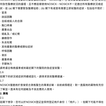
何急性醫療狀況的護理，且不應這樣使用
NOSICK
。
NOSICK
不一定適合所有醫療狀況或症
狀。若
(a) 閣下需要緊急醫療協助；(b) 閣下有或曾有需要立即就醫的症狀，包括但不限於：
·
窒息
·
說話困難
·
自殺或殺人的念頭
·
胸口疼痛
·
嚴重出血
·
錯亂及／或幻覺
·
癲癇發作
·
失去知覺
·
其他嚴重的醫療或類似症狀
·
呼吸困難
·
骨折
·
嚴重疼痛
·
手腳無力
請考慮召喚救護車或到最近閣下的醫院的急症室就醫。
1.6
若閣下的狀況或症狀持續或惡化，請尋求其他醫療建議。
1.7
NOSICK
僅適用於曾接受合資格醫生的專業診斷，目前病情穩定，對一直服用的藥物有充份
了解並一直未有任何過敏及不良反應的人使用。
2. 資格
2.1
若閣下懷孕，您可以於
NOSICK
登記並保持登記用戶身份（「用戶」），但閣下可能不得在