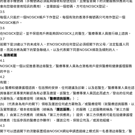
的香港手機號碼（手機號碼必須能夠接收和發送短訊，且需留意閣下的流動服務供應商可能
會向您徵收使用短訊的費用），並需創設一個密碼，方可在
NOSICK
登記。
3.5
每個人只能於一個
NOSICK
帳戶下作登記。每個有效的香港手機號碼只可用作登記一個
NOSICK
帳戶。
3.6
在
NOSICK
登記，並不保證用戶將能夠與
NOSICK
上的醫生／醫療專業人員進行線上諮詢。
3.7
若閣下是
18歲以下的未成年人，於
NOSICK
的任何登記必須經閣下的父母／法定監護人同
意，而其亦將為閣下的緊急聯絡人，以及代表閣下同意
NOSICK
條款及細則的人。
4. 服務範圍
4.1
NOSICK
是一個以促進香港註冊醫生／醫療專業人員為合資格用戶提供醫療和健康護理服務
的平台。
4.2
有關：
(a) 醫療和健康護理諮詢，包括預約安排、任何建議及診斷；以及若醫生／醫療專業人員在諮
詢後基於其專業判斷認為有必要及適當，該醫生／醫療專業人員因此而處方／發出的任何處
方藥物及／或醫療證明（統稱為「
醫療諮詢服務
」）；
(b) （代表身為用戶的閣下）領取及運送任何處方藥物及／或醫療證明（就醫療諮詢服務，以
及實際運送／樣本收取服務（統稱為「
運送服務
」）的服務（上述服務統稱為「第三方服
務」）由第三方供應商（統稱為「第三方供應商」）提供，第三方供應商可能包括健康護理
供應商（包括參與的醫療合作夥伴）、運送公司、保險公司及／或其他組織。
4.3
閣下可以透過閣下的流動裝置經由
NOSICK
網站申請透過線上模式與一名香港註冊醫生／醫