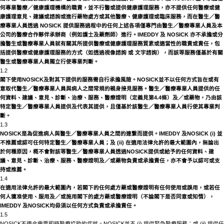
何專業醫療／健康護理機構的職責，並不行醫或提供健康護理服務，亦不提供任何醫療或健
康護理意見、建議或諮詢或進行藥物處方或其他醫療、健康護理或臨床服務，而在醫生／醫
療專業人員透過
NOSICK
提供服務過程中的任何上述各項僅專門由醫生／醫療專業人員及本
公司的醫療合作夥伴承辦商（例如護士及藥劑師）進行。
IMEDDY 及
NOSICK
亦不承擔或分
擔醫生或醫療專業人員就有關其所提供醫療或健康護理服務質素或適當性的職責或責任，包
括提供醫療或健康護理服務的方式（如透過視像諮詢
或
文字諮詢），而該等服務僅基於有關
醫生或醫療專業人員獨立行使專業判斷。
1.2
閣下使用
NOSICK
及對其下提供的服務需自行承擔風險。
NOSICK
並不以任何方式旨在或有
意取代醫生／醫療專業人員與病人之間常規的親身接見服務。醫生／醫療專業人員提供的任
何資料、建議、意見、診斷、治療、服務、醫療證明（定義見第
4.4條）及／或藥物，乃由該
特定醫生／醫療專業人員提供及代表其提供，且僅基於該醫生／醫療專業人員行使其專業判
斷。
1.3
NOSICK
是為促進病人與醫生／醫療專業人員之間的連繫而提供。
IMEDDY 及
NOSICK
(i) 並
不推薦或認可任何特定醫生／醫療專業人員；及 (ii) 在適用法律允許的最大範圍內，無論出
於何種原因，概不會對該等醫生／醫療專業人員透過
NOSICK
提供或給予的任何資料、建
議、意見、診斷、治療、服務、醫療證明及／或藥物負責或承擔責任，亦不會予以認可或支
持或推薦。
1.4
在適用法律允許的最大範圍內，若閣下的任何處方藥或醫療證明有任何使用或誤用，或若任
何人獲准使用、服用及／或施用閣下的處方藥或醫療證明（不論閣下是否同意或知情），
IMEDDY 及
NOSICK
均毋須以任何方式負責或承擔責任。
1.5
NOSICK
不適合需要即時醫療協助的症狀。
NOSICK
並不
(i) 提供緊急醫療服務；或 (ii) 提供任