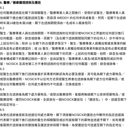
6. 醫療／健康護理諮詢及運送
6.1
任何醫療諮詢是在閣下與相關醫生／醫療專業人員之間進行，受限於該醫生／醫療專業人員
信納閣下適合進行遙距諮詢互動，而毋須
IMEDDY 的任何參與或看見。然而，若閣下在諮詢
時年滿14歲但未滿18歲，閣下在諮詢期間須由一名成年人親身陪同。
6.2
醫生／醫療專業人員在諮詢期間，不得對諮詢的任何部分或
NOSICK
之界面的任何部分進行
任何截圖、拍照、錄音或錄像，而閣下（及在閣下諮詢期間陪同閣下的任何人）亦不得作出
上述任何行為；除非
(i) 在閣下的合理要求情況下，醫生／醫療專業人員獨自根據其專業判斷
認為是有必要和適當的；或 (ii) 醫生／醫療專業人員獨自根據其專業判斷認為是有必要和適當
的，並在事前醫生／醫療專業人員已得到閣下的同意。上述的任何截圖、拍照、錄音及/或錄
像會構成閣下的醫療記錄的一部分，並由該醫生／醫療專業人員及/或其所屬醫院或診所保
留，
NOSICK
及其他第三方不會對諮詢的任何部分進行任何截圖、拍照、錄音或錄像。
6.3
若醫生在與閣下進行諮詢後基於其專業判斷認為有必要及適當，其可能為閣下處方藥物及／
或發出醫療證明。
NOSICK
不以任何方式保證醫生將會在諮詢後為閣下處方任何藥物及／或
發出任何醫療證明。任何處方藥物均不可退還、交換或退款。
6.4
若醫生在諮詢後為閣下處方藥物及／或發出醫療證明，客服將聯絡閣下以安排把藥物及／或
醫療證明，連同
NOSICK
收據，全部放在一個
NOSICK
運送包（「運送包」）中，送遞至閣下
的指定地址。
6.5
為使在諮詢後提取及送遞任何處方藥物，閣下須授權
NOSICK
的運送合作夥伴的指定送遞員
代表閣下從閣下進行諮詢的醫生的相關醫院或診所提取閣下的藥物並送遞予閣下。如有需要
客服將於諮詢後就有關授權及運送安排與閣下聯絡。為使運送包可送遞至閣下的指定地址，