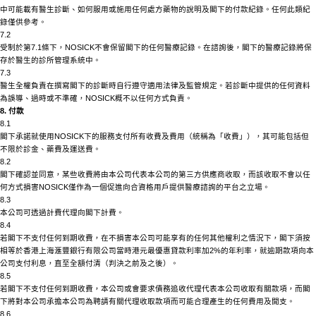
中可能載有醫生診斷、如何服用或施用任何處方藥物的說明及閣下的付款紀錄。任何此類紀
錄僅供參考。
7.2
受制於第
7.1條下，
NOSICK
不會保留閣下的任何醫療記錄。在諮詢後，閣下的醫療記錄將保
存於醫生的診所管理系統中。
7.3
醫生全權負責在撰寫閣下的診斷時自行遵守適用法律及監管規定。若診斷中提供的任何資料
為誤導、過時或不準確，
NOSICK
概不以任何方式負責。
8. 付款
8.1
閣下承諾就使用
NOSICK
下的服務支付所有收費及費用（統稱為「收費」），其可能包括但
不限於診金、藥費及運送費。
8.2
閣下確認並同意，某些收費將由本公司代表本公司的第三方供應商收取，而該收取不會以任
何方式損害
NOSICK
僅作為一個促進向合資格用戶提供醫療諮詢的平台之立場。
8.3
本公司可透過計費代理向閣下計費。
8.4
若閣下不支付任何到期收費，在不損害本公司可能享有的任何其他權利之情況下，閣下須按
相等於香港上海滙豐銀行有限公司當時港元最優惠貸款利率加
2%的年利率，就逾期款項向本
公司支付利息，直至全額付清（判決之前及之後）。
8.5
若閣下不支付任何到期收費，本公司或會要求債務追收代理代表本公司收取有關款項，而閣
下將對本公司承擔本公司為聘請有關代理收取款項而可能合理產生的任何費用及開支。
8.6