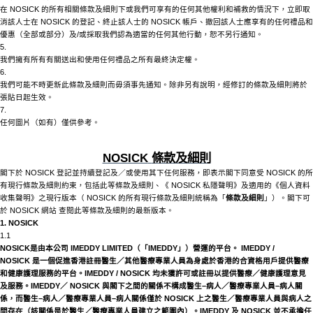
在
NOSICK
的所有相關條款及細則下或我們可享有的任何其他權利和補救的情況下，立即取
消該人士在
NOSICK
的登記、終止該人士的
NOSICK
帳戶、撤回該人士應享有的任何禮品和
優惠（全部或部分）及
/或採取我們認為適當的任何其他行動，恕不另行通知。
5.
我們擁有所有有關送出和使用任何禮品之所有最終決定權。
6.
我們可能不時更新此條款及細則而毋須事先通知。除非另有說明，經修訂的條款及細則將於
張貼日起生效。
7.
任何圖片（如有）僅供參考。
NOSICK
條款及細則
閣下於
NOSICK
登記並持續登記及／或使用其下任何服務，即表示閣下同意受
NOSICK
的所
有現行條款及細則約束，包括此等條款及細則、《
NOSICK
私隱聲明》及適用的《個人資料
收集聲明》之現行版本（
NOSICK
的所有現行條款及細則統稱為「
條款及細則
」）。閣下可
於
NOSICK
網站
查閱此等條款及細則的最新版本。
1.
NOSICK
1.1
NOSICK
是由本公司
IMEDDY LIMITED（「IMEDDY」）營運的平台。 IMEDDY /
NOSICK
是一個促進香港註冊醫生／其他醫療專業人員為身處於香港的合資格用戶提供醫療
和健康護理服務的平台。
IMEDDY /
NOSICK
均未獲許可或註冊以提供醫療／健康護理意見
及服務。
IMEDDY／
NOSICK
與閣下之間的關係不構成醫生
–病人／醫療專業人員–病人關
係，而醫生–病人／醫療專業人員–病人關係僅於
NOSICK
上之醫生／醫療專業人員與病人之
間存在（該關係是於醫生／醫療專業人員建立之範圍內）。
IMEDDY 及
NOSICK
並不承擔任