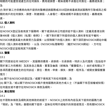
相關而可能遭受或產生的任何損失、費用或損害，概無或概不承擔任何責任、義務或負責；
及
(f) 對於第三方供應商向用戶提供的醫療諮詢服務或2019冠狀病毒病測試服務所引致或與之相
關的用戶的任何損失、損害、財產損毀、人身傷亡，概無或概不承擔任何責任、義務或負
責。
12. 個人資料
12.1
在
NOSICK
登記及取用其下服務時，閣下或須向本公司提供若干個人資料（定義見香港法例
第
486章《個人資料（私隱）條例》）。閣下對於閣下所提供的個人資料享有若干權利。
NOSICK
將盡其最大商業努力及謹慎，以保障閣下的個人資料。閣下須同意
NOSICK
網站中載
列的《個人資料收集聲明》，以及《
NOSICK
私隱聲明》（載於
NOSICK
網站），方可在
NOSICK
登記並取用其下的服務。
13. 彌償
13.1
閣下同意就任何
IMEDDY 、其服務供應商、承辦商、次承辦商、特許人及代理商（包括但不
限於第三方供應商）及其各自之職員、董事及僱員（統稱為「獲彌償方」）由於或有關以下
各項而遭受或產生的任何訴訟、責任、費用、申索、損失、損害、程序及／或開支彌償獲彌
償方：
(a) 閣下在
NOSICK
的登記及／或閣下使用其下的任何服務；及
(b) 閣下及／或以閣下的
NOSICK
帳戶使用服務的其他方或人士（不論閣下有否授權或知情）
任何違反或不遵守任何
NOSICK
條款及細則。
14. 責任限制
14.1
在不限制本條款及細則其他條款的前提下，
NOSICK
上的所有內容及其下提供的服務乃按
「現狀」及「現有」基礎向閣下提供，並無任何明示或暗示的保證或情況，而有關
NOSICK