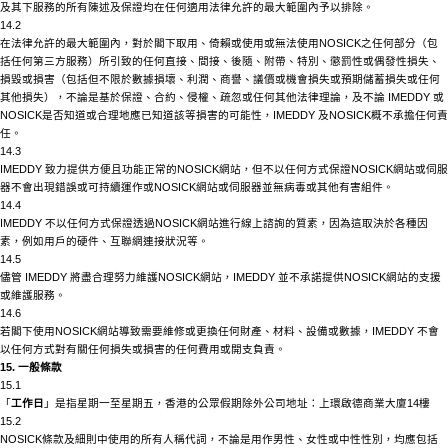
及其下服務的所有陳述及保證均在任何適用法律允許的最大範圍內予以排除。
14.2
在法律允許的最大範圍內，對於閣下取用、倚賴或使用或無法使用
NOSICK
之任何部分（包
括任何第三方服務）所引致的任何直接、間接、後隨、附帶、特別、懲罰性或偶發性損失、
損毀或損害（包括但不限於數據損壞、利潤、商譽、議價或機會損失或預期儲蓄損失或任何
其他損失），不論是基於保證、合約、侵權、疏忽或任何其他法律理論，及不論
IMEDDY 或
NOSICK
是否知道或合理地應已知道該等損害的可能性，
IMEDDY 及
NOSICK
概不承擔任何責
任。
14.3
IMEDDY 致力提供方便且功能正常的
NOSICK
網站，但不以任何方式保證
NOSICK
網站或伺服
器不會出現錯誤或可持續運作或
NOSICK
網站或伺服器並無病毒或其他有害組件。
14.4
IMEDDY 不以任何方式保證透過
NOSICK
網站進行線上諮詢的質素，因為這取決於各種因
素，例如用戶的硬件、互聯網連接狀況等。
14.5
儘管
IMEDDY 將盡合理努力維護
NOSICK
網站，
IMEDDY 並不承諾提供
NOSICK
網站的支援
或維護服務。
14.6
若閣下使用
NOSICK
網站導致需要維修或更換任何財產、材料、設備或數據，
IMEDDY 不會
以任何方式對有關任何損失或損害的任何費用或開支負責。
15. 一般條款
15.1
「
工作日
」是指星期一至星期五，香港的公眾假期除外公司地址：上環啟德商業大廈14樓
15.2
NOSICK
條款及細則中使用的所有人稱代詞，不論是用作男性、女性或中性性別，均應包括