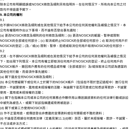
除本公司有明顯錯誤或
NOSICK
條款及細則另有指明外，在任何情況下，所有向本公司之付
款均不得退還予閣下。
9. 本公司的權利
9.1
在不損
NOSICK
條款及細則或在其他情況下給予本公司的任何其他權利及補償之情況下，本
公司有權隨時作出以下事項，而不論有否發出事先通知：
(a) 更改
NOSICK
條款及細則的任何條款及細則；
(b) 更改
NOSICK
的範圍、暫停或限制
NOSICK
的全部或任何部分；
(c) 取消或終止
NOSICK
的全部或任何部分；
d) 取消任何用戶於
NOSICK
的登記；
(及／或(e) 限制、暫停、拒絕或取消任何用戶取用
NOSICK
的任何部分。
9.2
尤其，在不損
NOSICK
條款及細則或在其他情況下給予本公司的任何其他權利及補償之情況
下，如出現下列情況，本公司有權立即取消任何用戶於
NOSICK
的登記、終止任何用戶的
NOSICK
帳戶、撤回用戶應有的任何禮品或特權（全部或部分）及
/或採取本公司認為適當的
其他任何行動，而毋須作事先通知：
(a) 閣下違反任何
NOSICK
條款及細則；
(b) 本公司懷疑閣下或任何人士於閣下的
NOSICK
帳戶（包括但不限於登記過程中）進行任何
欺詐、不誠實使用、濫用或未經授權的活動，無論閣下是否同意或已知悉該等欺詐、不誠實
使用、濫用或未經授權的活動；
(c) 閣下在指稱本公司或本公司的任何業務合作夥伴用以傳送譭謗資料的任何法律行動或訴訟
中被列為被告人，或閣下就該指稱遭威脅將被起訴；
(d) 閣下或第三方使用
NOSICK
而：
(i) 作不正當用途，或傳送發出非應邀的宣傳資料或任何猥褻或不雅的資料；
(ii) 不論是否根據任何適用法律（定義見第11.1(d)條）與否，屬於未經授權、欺詐、不誠實、
不合法或非法方式；
(iii) 其使用方式構成閣下侵犯任何人士的權利（包括但不限於知識產權及保密的權利），或違