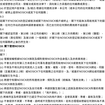
反或侵害依合同法、侵權法或其他法律下，須向第三方承擔的任何義務或責任；
(e) 於登記用戶逝世後；及/或(f) 根據任何適用法律，本公司（或本公司的任何業務合作夥
伴）被禁止提供
NOSICK
或其下任何服務；
9.3
若閣下於
NOSICK
的登記被取消或閣下的
NOSICK
帳戶被終止，閣下可能無法再取用其下的服
務。任何已作出的諮詢申請將會被取消，而已支付的任何預約費用將不設退還。
9.4
閣下確認並同意，第
10條（本公司的權利）、第11條（第三方供應商）、第13條（彌償）、
第14條（責任限制）及第15條（一般條款）於閣下在
NOSICK
的登記取消或
NOSICK
或其下
任何服務終止後仍然生效。
10. 閣下使用
NOSICK
10.1
閣下：
(a) 僅獲授權根據
NOSICK
條款及細則使用
NOSICK
作自身個人及非商業用途；
(b) 不會允許任何第三方未經本公司事先書面同意而取用
NOSICK
或使用其下任何服務；
(c) 不得及不得允許任何其他人士出售、重製、複製、分發、發布、修改
NOSICK
網站、伺服
器（定義見第
11.2條）或
NOSICK
下任何服務之任何部分，及／或基於
NOSICK
網站或伺服器
而編製衍生作品；
(d) 將遵守有關
NOSICK
的所有適用法律、規則及法規（統稱為「適用法律」），以及所有
NOSICK
條款及細則；
(e) 將提供在登記
NOSICK
及支付收費、申請與醫生進行線上諮詢及使用
NOSICK
所需的有關
閣下的真實、準確、最新及完整資料（「用戶資料」）；
(f) 將維持並及時更新閣下已遞交予
NOSICK
的用戶資料，並使其真實、準確、最新及完整；
(g) 不會提供不真實、不準確、過時或不完整的任何資料。若有合理理由懷疑任何資料為不真