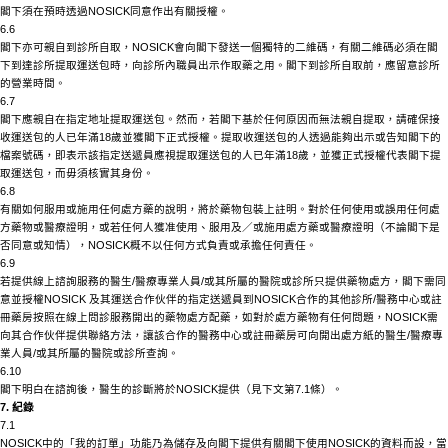
閣下須在預時透過
NOSICK
同意作出有關授權。
6.6
閣下亦可親自到診所自取，
NOSICK
會向閣下發送一個獨特的二維碼，有關二維碼必須在閣
下到達診所提取運送包時，向診所內職員出示作取藥之用。閣下到診所自取前，應留意診所
的營業時間。
6.7
閣下應親自在指定地址提取運送包。然而，若閣下基於任何原因而無法親自提取，請確保接
收運送包的人已年滿
18歲並獲閣下正式授權。提取收運送包的人透過能夠出示或告知閣下的
檔案號碼，即表示該指定送遞員應視提取運送包的人已年滿18歲，並獲正式授權代表閣下提
取運送包，而毋須核實其身份。
6.8
有關如何服用或施用任何處方藥的說明，將於藥物包裝上註明。對於任何使用或誤用任何處
方藥物或醫療證明，或若任何人獲准使用、服用及／或施用處方藥或醫療證明（不論閣下是
否同意或知情），
NOSICK
概不以任何方式負責或承擔任何責任。
6.9
若提供線上諮詢服務的醫生
/醫療專業人員/或其所屬的醫院或診所只提供藥物處方，閣下需同
意並授權
NOSICK
及其運送合作伙伴的指定送遞員到
NOSICK
合作的其他診所
/醫務中心或註
冊藥房按照在線上問診服務開出的藥物處方配藥，如對於處方藥物有任何問題，
NOSICK
需
向其合作伙伴提供聯絡方法，讓該合作的醫務中心或註冊藥房可向開出處方紙的醫生
/醫療專
業人員/或其所屬的醫院或診所查詢。
6.10
閣下明白在諮詢後，醫生的診斷將於
NOSICK
提供（見下文第
7.1條）。
7. 紀錄
7.1
NOSICK
中的「我的訂單」功能乃為儲存及向閣下提供有關閣下使用
NOSICK
的資料而設，當