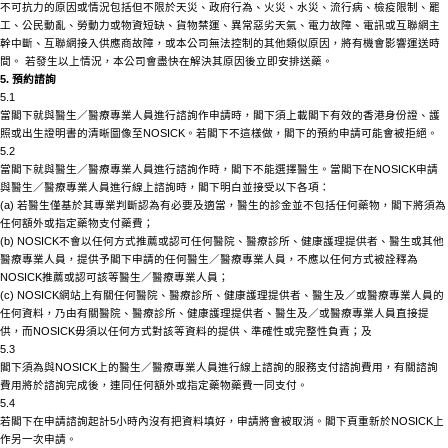
不可抗力的原因或情況包括但不限於天災、政府行為、火災、水災、流行病、檢疫限制、罷
工、公民動亂、勞動力或物資短缺、貨物禁運、異常惡劣天氣、電力故障、電訊或互聯網主
幹中斷、互聯網接入供應商故障，或本公司無法控制的其他類似原因，將有機會影響運送時
間。 若發生以上情況，本公司會盡快在解決其原因後立即安排送藥。
5. 預約諮詢
5.1
當閣下就與醫生／醫療專業人員進行諮詢作申請時，閣下須上載閣下有效的香港身份證、護
照或出生證明書的清晰圖像至
NOSICK
。若閣下不這樣做，閣下的預約申請可能會被拒絕。
5.2
當閣下就與醫生／醫療專業人員進行諮詢作時，閣下不能選擇醫生。當閣下在
NOSICK
申請
與醫生／醫療專業人員進行線上諮詢時，閣下明白並接受以下各項：
(a) 若醫生僅基於其專業判斷認為有必要及適當，醫生的診金並不包括任何藥物，閣下將須為
任何額外或指定藥物支付藥費；
(b)
NOSICK
不會以任何方式推薦或認可任何醫院、醫療診所、健康護理提供者、醫生或其他
醫療專業人員，提供予閣下申請的任何醫生／醫療專業人員，不應以任何方式被詮釋為
NOSICK
推薦或認可該等醫生／醫療專業人員；
(c)
NOSICK
網站上有關任何醫院、醫療診所、健康護理提供者、醫生及／或醫療專業人員的
任何資料，乃由有關醫院、醫療診所、健康護理提供者、醫生及／或醫療專業人員直接提
供，而
NOSICK
毋須以任何方式對該等資料的提供、準確性或完整性負責；及
5.3
閣下須為與
NOSICK
上的醫生／醫療專業人員進行線上諮詢的服務支付諮詢費用，有關諮詢
費用將於諮詢完成後，連同任何額外或指定藥物藥費一同支付。
5.4
若閣下在申請諮詢起計
5小時內沒有把資料填好，申請將會被取消。閣下頁重新於
NOSICK
上
作另一次申請。