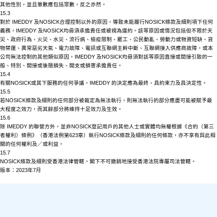
其他性別，並且單數應包括眾數，反之亦然。
15.3
對於
IMEDDY 及
NOSICK
合理控制以外的原因，導致未能履行
NOSICK
條款及細則項下任何
義務，
IMEDDY 及
NOSICK
均毋須承擔責任或被視為違約。該等原因或情況包括但不限於天
災、政府行為、火災、水災、流行病、檢疫限制、罷工、公民動亂、勞動力或物資短缺、貨
物禁運、異常惡劣天氣、電力故障、電訊或互聯網主幹中斷、互聯網接入供應商故障，或本
公司無法控制的其他類似原因，
IMEDDY 及
NOSICK
均毋須對該等原因直接或間接引致的一
般、特別、間接或後隨損失、開支或損害承擔責任。
15.4
有關
NOSICK
或其下服務的任何爭議，
IMEDDY 的決定應為最終、具約束力及具決定性。
15.5
若
NOSICK
條款及細則的任何部分被裁定為無法執行，則無法執行的部分應盡可能被賦予最
大程度之效力，而其餘部分將維持十足效力及生效。
15.6
除
IMEDDY 的聯營方外，並非
NOSICK
登記用戶的其他人士或實體均無權根據《合約（第三
者權利）條例》（香港法例第
623章）執行
NOSICK
條款及細則的任何條款，亦不享有與此相
關的任何權利及／或利益。
15.7
NOSICK
條款及細則受香港法律管轄。閣下不可撤銷地接受香港法院專屬司法管轄。
版本：
2023年7月