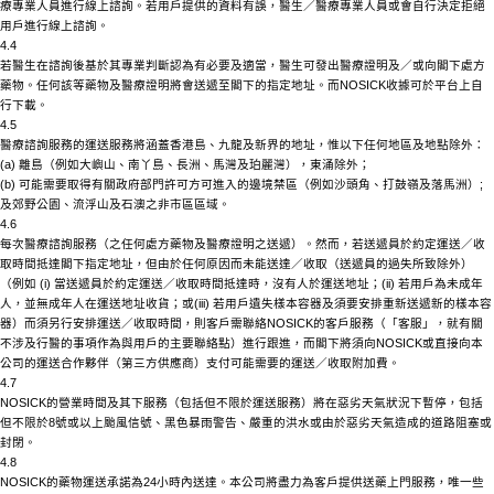
療專業人員進行線上諮詢。若用戶提供的資料有誤，醫生／醫療專業人員或會自行決定拒絕
用戶進行線上諮詢。
4.4
若醫生在諮詢後基於其專業判斷認為有必要及適當，醫生可發出醫療證明及／或向閣下處方
藥物。任何該等藥物及醫療證明將會送遞至閣下的指定地址。而
NOSICK
收據可於平台上自
行下載。
4.5
醫療諮詢服務的運送服務將涵蓋香港島、九龍及新界的地址，惟以下任何地區及地點除外：
(a) 離島（例如大嶼山、南丫島、長洲、馬灣及珀麗灣），東涌除外；
(b) 可能需要取得有關政府部門許可方可進入的邊境禁區（例如沙頭角、打鼓嶺及落馬洲）;
及郊野公園、流浮山及石澳之非市區區域。
4.6
每次醫療諮詢服務（之任何處方藥物及醫療證明之送遞）。然而，若送遞員於約定運送／收
取時間抵達閣下指定地址，但由於任何原因而未能送達／收取（送遞員的過失所致除外）
（例如
(i) 當送遞員於約定運送／收取時間抵達時，沒有人於運送地址；(ii) 若用戶為未成年
人，並無成年人在運送地址收貨；或(iii) 若用戶遺失樣本容器及須要安排重新送遞新的樣本容
器）而須另行安排運送／收取時間，則客戶需聯絡
NOSICK
的客戶服務（「客服」，就有關
不涉及行醫的事項作為與用戶的主要聯絡點）進行跟進，而閣下將須向
NOSICK
或直接向本
公司的運送合作夥伴（第三方供應商）支付可能需要的運送／收取附加費。
4.7
NOSICK
的營業時間及其下服務（包括但不限於運送服務）將在惡劣天氣狀況下暫停，包括
但不限於
8號或以上颱風信號、黑色暴雨警告、嚴重的洪水或由於惡劣天氣造成的道路阻塞或
封閉。
4.8
NOSICK
的藥物運送承諾為
24小時內送達。本公司將盡力為客戶提供送藥上門服務，唯一些