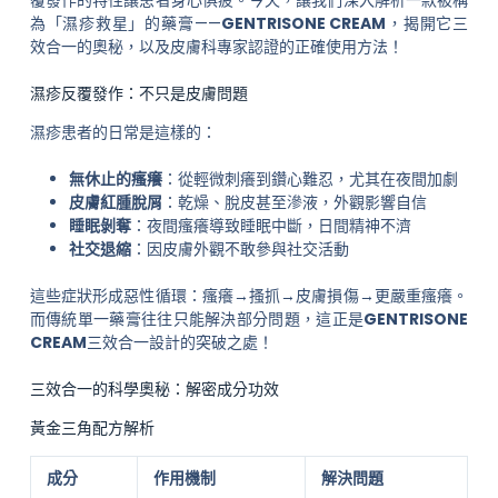
為「濕疹救星」的藥膏——
GENTRISONE CREAM
，揭開它三
效合一的奧秘，以及皮膚科專家認證的正確使用方法！
濕疹反覆發作：不只是皮膚問題
濕疹患者的日常是這樣的：
無休止的瘙癢
：從輕微刺癢到鑽心難忍，尤其在夜間加劇
皮膚紅腫脫屑
：乾燥、脫皮甚至滲液，外觀影響自信
睡眠剝奪
：夜間瘙癢導致睡眠中斷，日間精神不濟
社交退縮
：因皮膚外觀不敢參與社交活動
這些症狀形成惡性循環：瘙癢→搔抓→皮膚損傷→更嚴重瘙癢。
而傳統單一藥膏往往只能解決部分問題，這正是
GENTRISONE
CREAM
三效合一設計的突破之處！
三效合一的科學奧秘：解密成分功效
黃金三角配方解析
成分
作用機制
解決問題