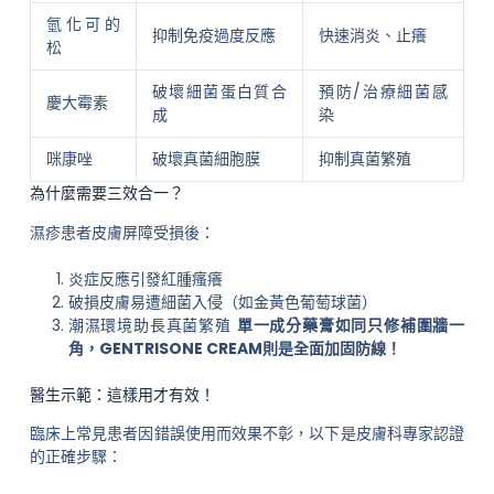
氫化可的
抑制免疫過度反應
快速消炎、止癢
松
破壞細菌蛋白質合
預防/治療細菌感
慶大霉素
成
染
咪康唑
破壞真菌細胞膜
抑制真菌繁殖
為什麼需要三效合一？
濕疹患者皮膚屏障受損後：
炎症反應引發紅腫瘙癢
破損皮膚易遭細菌入侵（如金黃色葡萄球菌）
潮濕環境助長真菌繁殖
單一成分藥膏如同只修補圍牆一
角，GENTRISONE CREAM則是全面加固防線！
醫生示範：這樣用才有效！
臨床上常見患者因錯誤使用而效果不彰，以下是皮膚科專家認證
的正確步驟：