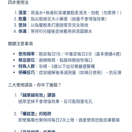
四步使用法
清潔
：用溫水+無香料潔膚露輕柔清洗，拍乾（勿摩擦！）
取量
：指尖取豌豆大小藥膏（過量不會增強效果）
塗抹
：以指腹輕柔打圈按摩至完全吸收
保濕
：等待10分鐘後塗抹醫用保濕霜鎖水
關鍵注意事項
使用頻率
：輕症每日1次／中重症每日2次（最多連續4週）
禁忌部位
：避開眼周、黏膜與開放性傷口
特殊人群
：孕婦、2歲以下幼兒需嚴遵醫囑
停藥技巧
：症狀緩解後漸減用量（如隔日使用），防反彈
三大使用誤區，你中了幾個？
「越厚越有效」謬誤
過厚塗抹不會增強效果，反可能阻塞毛孔
「癢就塗」的陷阱
即使瘙癢也需保持每日2次上限，過度使用恐致皮膚萎縮