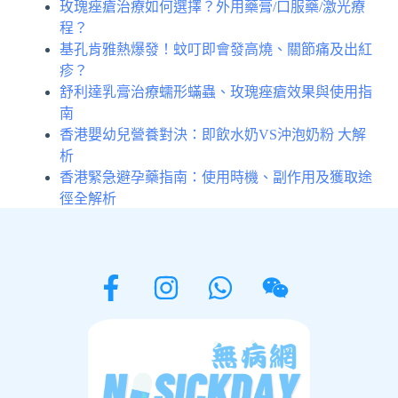
玫瑰痤瘡治療如何選擇？外用藥膏/口服藥/激光療
程？
基孔肯雅熱爆發！蚊叮即會發高燒、關節痛及出紅
疹？
舒利達乳膏治療蠕形蟎蟲、玫瑰痤瘡效果與使用指
南
香港嬰幼兒營養對決：即飲水奶VS沖泡奶粉 大解
析
香港緊急避孕藥指南：使用時機、副作用及獲取途
徑全解析