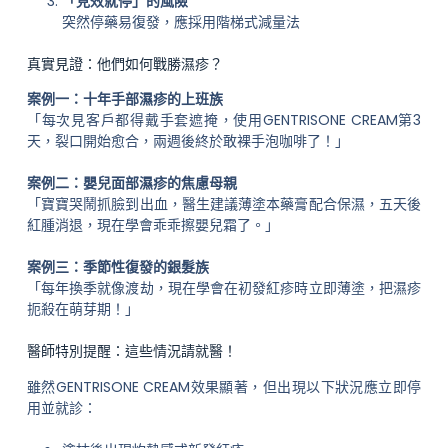
「見效就停」的風險
突然停藥易復發，應採用階梯式減量法
真實見證：他們如何戰勝濕疹？
案例一：十年手部濕疹的上班族
「每次見客戶都得戴手套遮掩，使用GENTRISONE CREAM第3
天，裂口開始愈合，兩週後終於敢裸手泡咖啡了！」
案例二：嬰兒面部濕疹的焦慮母親
「寶寶哭鬧抓臉到出血，醫生建議薄塗本藥膏配合保濕，五天後
紅腫消退，現在學會乖乖擦嬰兒霜了。」
案例三：季節性復發的銀髮族
「每年換季就像渡劫，現在學會在初發紅疹時立即薄塗，把濕疹
扼殺在萌芽期！」
醫師特別提醒：這些情況請就醫！
雖然GENTRISONE CREAM效果顯著，但出現以下狀況應立即停
用並就診：