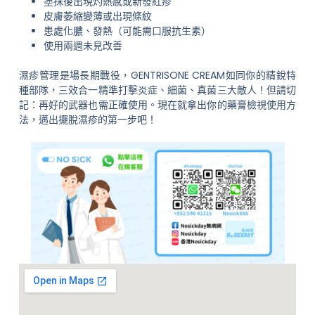
塗抹後出現灼熱感或新發紅疹
皮膚萎縮變薄或出現條紋
患處化膿、發熱（可能需口服抗生素）
使用兩週未見改善
濕疹管理是場長期戰役，GENTRISONE CREAM如同你的精銳特
種部隊，三效合一精準打擊炎症、細菌、真菌三大敵人！但請切
記：再好的武器也需正確使用。現在就拿出你的藥膏檢視使用方
法，邁出擺脫濕疹的第一步吧！