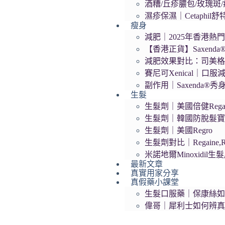
酒糟/丘疹膿包/玫瑰斑/痤
濕疹保濕｜Cetaphil
瘦身
減肥｜2025年香港熱門
【香港正貨】Saxend
減肥效果對比：司美格
賽尼可Xenical｜口服
副作用｜Saxenda®
生髮
生髮劑｜美國倍健Regai
生髮劑｜韓國防脫髮寶Da
生髮劑｜美國Regro
生髮劑對比｜Regaine,R
米諾地爾Minoxidil
最新文章
真實用家分享
真假藥小課堂
生髮口服藥｜保康絲
偉哥｜犀利士如何辨