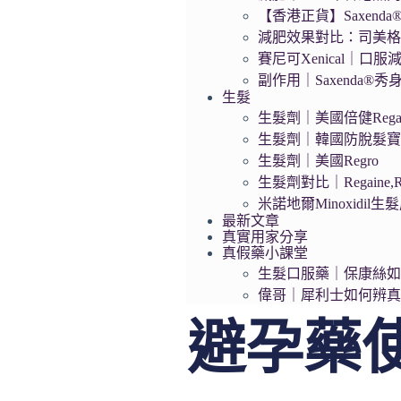
【香港正貨】Saxend
減肥效果對比：司美格
賽尼可Xenical｜口服
副作用｜Saxenda®
生髮
生髮劑｜美國倍健Regai
生髮劑｜韓國防脫髮寶Da
生髮劑｜美國Regro
生髮劑對比｜Regaine,R
米諾地爾Minoxidil
最新文章
真實用家分享
真假藥小課堂
生髮口服藥｜保康絲
偉哥｜犀利士如何辨
避孕藥