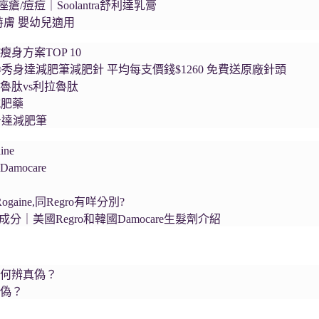
瘡/痘痘｜Soolantra舒利達乳膏
舒特膚 嬰幼兒適用
瘦身方案TOP 10
a®秀身達減肥筆減肥針 平均每支價錢$1260 免費送原廠針頭
魯肽vs利拉魯肽
減肥藥
秀身達減肥筆
ne
mocare
ogaine,同Regro有咩分別?
生髮成分｜美國Regro和韓國Damocare生髮劑介紹
如何辨真偽？
真偽？