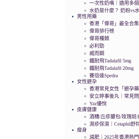
一次性奶嘴｜適用多
水奶是什麼？ 奶粉vs
男性用藥
香港「偉哥」最全合
偉哥排行榜
偉哥種類
必利勁
威而鋼
鐵耐飛Tadalafil 5mg
鐵耐飛Tadalafil 20mg
賽倍達Spedra
女性避孕
香港常見女性「避孕藥」
安立婷事後丸｜常見
Yaz優悅
皮膚健康
酒糟/丘疹膿包/玫瑰斑/痤
濕疹保濕｜Cetaphil
瘦身
減肥｜2025年香港熱門