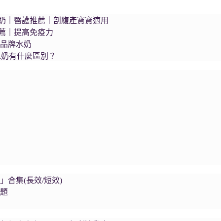
s藍臻水奶｜醫護推薦｜剖腹產寶寶適用
推薦｜提高免疫力
個品牌水奶
水奶有什麼區別？
集
合集(長效/短效)
問題