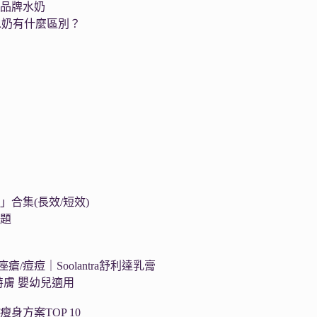
個品牌水奶
水奶有什麼區別？
集
合集(長效/短效)
問題
瘡/痘痘｜Soolantra舒利達乳膏
舒特膚 嬰幼兒適用
瘦身方案TOP 10