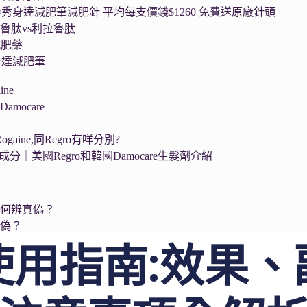
a®秀身達減肥筆減肥針 平均每支價錢$1260 免費送原廠針頭
魯肽vs利拉魯肽
減肥藥
秀身達減肥筆
ne
mocare
ogaine,同Regro有咩分別?
生髮成分｜美國Regro和韓國Damocare生髮劑介紹
如何辨真偽？
真偽？
使用指南:效果、