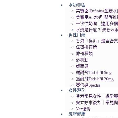
水奶專區
跳
美贊臣 Enfinita
至
美贊臣A+水奶| 醫護
主
一次性奶嘴｜適用多
要
水奶是什麼？ 奶粉vs
內
男性用藥
容
香港「偉哥」最全合
偉哥排行榜
偉哥種類
必利勁
威而鋼
鐵耐飛Tadalafil 5mg
鐵耐飛Tadalafil 20mg
賽倍達Spedra
女性避孕
香港常見女性「避孕藥」
安立婷事後丸｜常見
Yaz優悅
皮膚健康