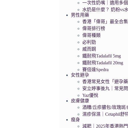
一次性奶嘴｜適用多
水奶是什麼？ 奶粉vs
男性用藥
香港「偉哥」最全合
偉哥排行榜
偉哥種類
必利勁
威而鋼
鐵耐飛Tadalafil 5mg
鐵耐飛Tadalafil 20mg
賽倍達Spedra
女性避孕
香港常見女性「避孕藥」
安立婷事後丸｜常見
Yaz優悅
皮膚健康
酒糟/丘疹膿包/玫瑰斑/痤
濕疹保濕｜Cetaphil
瘦身
減肥｜2025年香港熱門