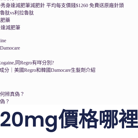
a®秀身達減肥筆減肥針 平均每支價錢$1260 免費送原廠針頭
魯肽vs利拉魯肽
減肥藥
秀身達減肥筆
ne
mocare
ogaine,同Regro有咩分別?
生髮成分｜美國Regro和韓國Damocare生髮劑介紹
如何辨真偽？
真偽？
20mg價格哪