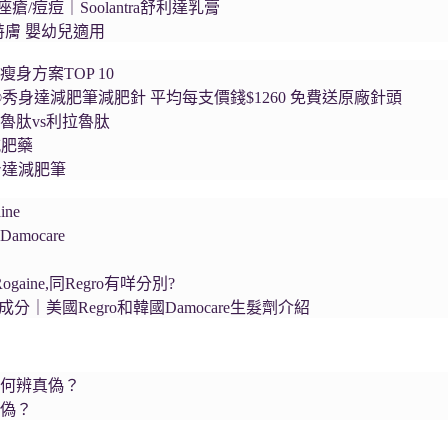
瘡/痘痘｜Soolantra舒利達乳膏
舒特膚 嬰幼兒適用
瘦身方案TOP 10
a®秀身達減肥筆減肥針 平均每支價錢$1260 免費送原廠針頭
魯肽vs利拉魯肽
減肥藥
秀身達減肥筆
ne
mocare
ogaine,同Regro有咩分別?
生髮成分｜美國Regro和韓國Damocare生髮劑介紹
如何辨真偽？
真偽？