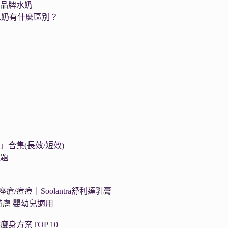
個品牌水奶
水奶有什麼區別？
集
合集(長效/短效)
問題
瘡/痘痘｜Soolantra舒利達乳膏
舒特膚 嬰幼兒適用
瘦身方案TOP 10