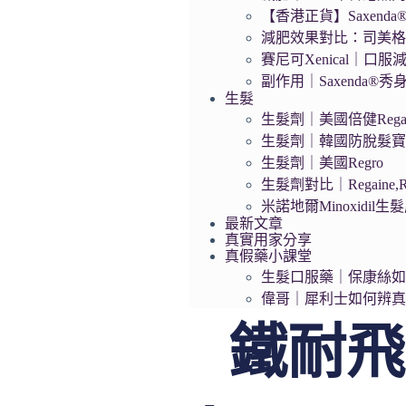
【香港正貨】Saxend
減肥效果對比：司美格
賽尼可Xenical｜口服
副作用｜Saxenda®
生髮
生髮劑｜美國倍健Regai
生髮劑｜韓國防脫髮寶Da
生髮劑｜美國Regro
生髮劑對比｜Regaine,R
米諾地爾Minoxidil
最新文章
真實用家分享
真假藥小課堂
生髮口服藥｜保康絲
偉哥｜犀利士如何辨
鐵耐飛