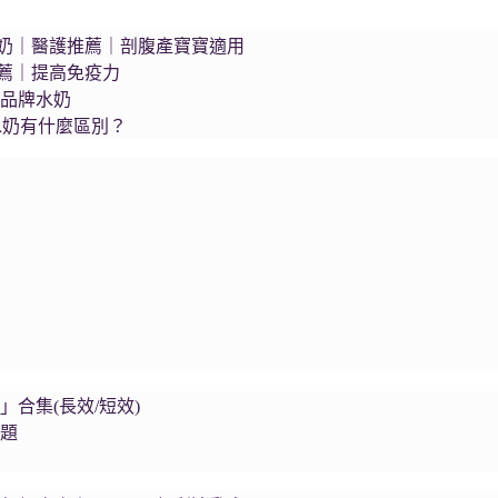
s藍臻水奶｜醫護推薦｜剖腹產寶寶適用
推薦｜提高免疫力
個品牌水奶
水奶有什麼區別？
集
合集(長效/短效)
問題