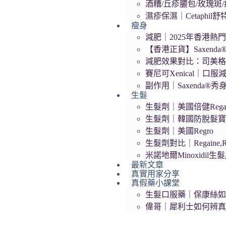
酒糟/丘疹膿包/玫瑰斑/痤
濕疹保濕｜Cetaphil
瘦身
減肥｜2025年香港熱門
【香港正貨】Saxend
減肥效果對比：司美格
賽尼可Xenical｜口服
副作用｜Saxenda®
生髮
生髮劑｜美國倍健Regai
生髮劑｜韓國防脫髮寶Da
生髮劑｜美國Regro
生髮劑對比｜Regaine,R
米諾地爾Minoxidil
最新文章
真實用家分享
真假藥小課堂
生髮口服藥｜保康絲
偉哥｜犀利士如何辨