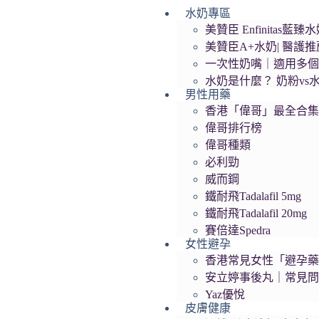
水奶專區
跳
美贊臣 Enfinita
至
美贊臣A+水奶| 醫護
主
一次性奶嘴｜適用多
要
水奶是什麼？ 奶粉vs
內
男性用藥
容
香港「偉哥」最全合
偉哥排行榜
偉哥種類
必利勁
威而鋼
鐵耐飛Tadalafil 5mg
鐵耐飛Tadalafil 20mg
賽倍達Spedra
女性避孕
香港常見女性「避孕藥」
安立婷事後丸｜常見
Yaz優悅
皮膚健康