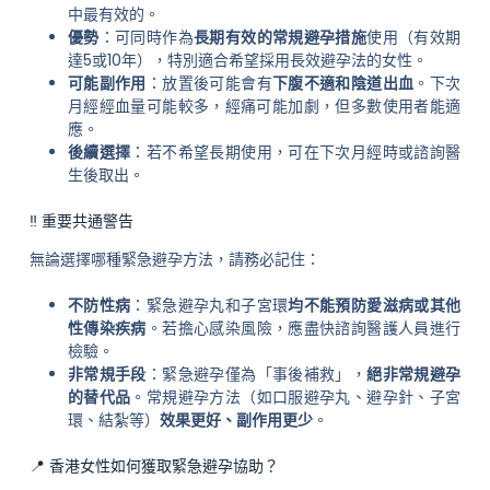
中最有效的。
優勢
：可同時作為
長期有效的常規避孕措施
使用（有效期
達5或10年），特別適合希望採用長效避孕法的女性。
可能副作用
：放置後可能會有
下腹不適和陰道出血
。下次
月經經血量可能較多，經痛可能加劇，但多數使用者能適
應。
後續選擇
：若不希望長期使用，可在下次月經時或諮詢醫
生後取出。
‼️ 重要共通警告
無論選擇哪種緊急避孕方法，請務必記住：
不防性病
：緊急避孕丸和子宮環
均不能預防愛滋病或其他
性傳染疾病
。若擔心感染風險，應盡快諮詢醫護人員進行
檢驗。
非常規手段
：緊急避孕僅為「事後補救」，
絕非常規避孕
的替代品
。常規避孕方法（如口服避孕丸、避孕針、子宮
環、結紮等）
效果更好、副作用更少
。
📍 香港女性如何獲取緊急避孕協助？