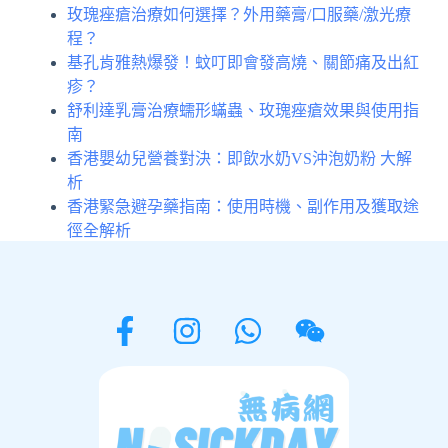
玫瑰痤瘡治療如何選擇？外用藥膏/口服藥/激光療
程？
基孔肯雅熱爆發！蚊叮即會發高燒、關節痛及出紅
疹？
舒利達乳膏治療蠕形蟎蟲、玫瑰痤瘡效果與使用指
南
香港嬰幼兒營養對決：即飲水奶VS沖泡奶粉 大解
析
香港緊急避孕藥指南：使用時機、副作用及獲取途
徑全解析