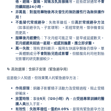
倦、經痛、腹痛、背痛及乳房脹痛
等。這些症狀通常
不會
持續超過24小時
。
非萬能
：
對服用藥物後再次發生的無防護性行為無保護作
用！
不能替代常規避孕
：失敗率雖低，但
高於常規避孕方法
（如事前避孕丸、子宮環等）。若經常使用，懷孕機會反
而更高。
服藥後月經變化
：下次月經可能正常、提早或延遲數天。
若月經遲來超過一星期，或感到擔憂，應立即求醫。
萬一失敗
：現有資料顯示，服用左炔諾孕酮後仍懷孕，單
一黃體酮成分
不會對胎兒造成影響
。但醋酸烏利司他對胎
兒影響的研究數據較少。
🌀 高效選擇：含銅子宮環（緊急避孕用）
這是極少人知道，但效果驚人的緊急避孕方法：
作用原理
：銅離子影響精子活動力及受精過程，阻止受精
卵著床。
放置時限
：事後
5天（120小時）內
，由
受過專業訓練的醫
護人員
放入子宮。
有效性
：
失敗率極低，僅約0.09%
，是現有緊急避孕方法