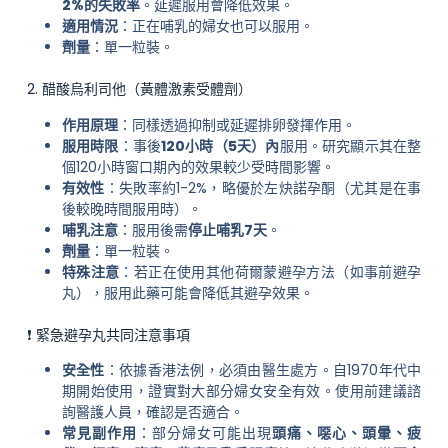
2%的失敗率
。延遲服用會降低效果。
適用情況
：正在哺乳的婦女也可以服用。
劑量
：單一粒裝。
2. 醋酸烏利司他（黃體激素受體劑）
作用原理
：同樣透過抑制或延遲排卵發揮作用。
服用時限
：事後
120小時（5天）內
服用。研究顯示其在整
個120小時窗口期內的效果較少受時間影響。
有效性
：失敗率約1-2%，略優於左炔諾孕酮（尤其是在事
後較晚時間服用時）。
哺乳注意
：服用後需
停止哺乳7天
。
劑量
：單一粒裝。
特殊注意
：若正在使用其他荷爾蒙避孕方法（如事前避孕
丸），服用此藥可能會降低其避孕效果。
❗ 緊急避孕丸共同注意事項
安全性
：依據香港法例，必須由醫生處方。自1970年代中
期開始使用，證實對大部分婦女安全有效。使用前建議諮
詢醫護人員，確認是否適合。
常見副作用
：部分婦女可能出現
頭痛、噁心、頭暈、疲