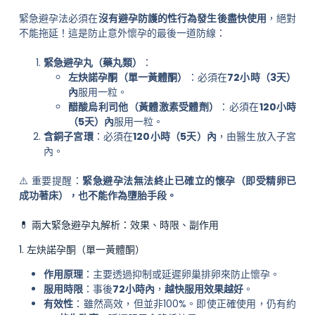
緊急避孕法必須在
沒有避孕防護的性行為發生後盡快使用
，絕對
不能拖延！這是防止意外懷孕的最後一道防線：
緊急避孕丸（藥丸類）
：
左炔諾孕酮（單一黃體酮）
：必須在
72小時（3天）
內
服用一粒。
醋酸烏利司他（黃體激素受體劑）
：必須在
120小時
（5天）內
服用一粒。
含銅子宮環
：必須在
120小時（5天）內
，由醫生放入子宮
內。
⚠️ 重要提醒：
緊急避孕法無法終止已確立的懷孕（即受精卵已
成功著床），也不能作為墮胎手段。
💊 兩大緊急避孕丸解析：效果、時限、副作用
1. 左炔諾孕酮（單一黃體酮）
作用原理
：主要透過抑制或延遲卵巢排卵來防止懷孕。
服用時限
：事後
72小時內
，
越快服用效果越好
。
有效性
：雖然高效，但並非100%。即使正確使用，仍有約