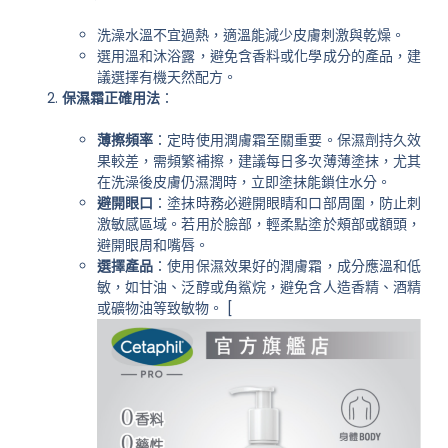
洗澡水溫不宜過熱，適溫能減少皮膚刺激與乾燥。
選用溫和沐浴露，避免含香料或化學成分的產品，建
議選擇有機天然配方。
保濕霜正確用法
：
薄擦頻率
：定時使用潤膚霜至關重要。保濕劑持久效
果較差，需頻繁補擦，建議每日多次薄薄塗抹，尤其
在洗澡後皮膚仍濕潤時，立即塗抹能鎖住水分。
避開眼口
：塗抹時務必避開眼睛和口部周圍，防止刺
激敏感區域。若用於臉部，輕柔點塗於頰部或額頭，
避開眼周和嘴唇。
選擇產品
：使用保濕效果好的潤膚霜，成分應溫和低
敏，如甘油、泛醇或角鯊烷，避免含人造香精、酒精
或礦物油等致敏物。 [