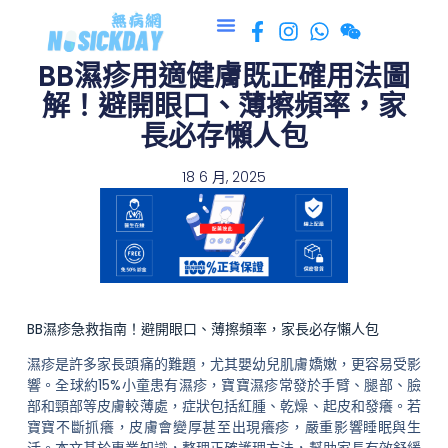
跳
至
BB濕疹用適健膚既正確用法圖
主
要
解！避開眼口、薄擦頻率，家
內
長必存懶人包
容
18 6 月, 2025
BB濕疹急救指南！避開眼口、薄擦頻率，家長必存懶人包
濕疹是許多家長頭痛的難題，尤其嬰幼兒肌膚嬌嫩，更容易受影
響。全球約15%小童患有濕疹，寶寶濕疹常發於手臂、腿部、臉
部和頸部等皮膚較薄處，症狀包括紅腫、乾燥、起皮和發癢。若
寶寶不斷抓癢，皮膚會變厚甚至出現癢疹，嚴重影響睡眠與生
活。本文基於專業知識，整理正確護理方法，幫助家長有效舒緩