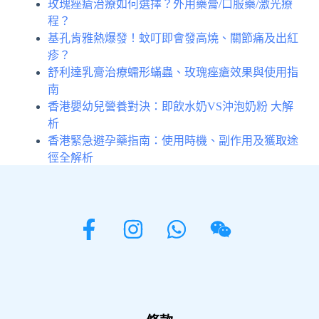
玫瑰痤瘡治療如何選擇？外用藥膏/口服藥/激光療
程？
基孔肯雅熱爆發！蚊叮即會發高燒、關節痛及出紅
疹？
舒利達乳膏治療蠕形蟎蟲、玫瑰痤瘡效果與使用指
南
香港嬰幼兒營養對決：即飲水奶VS沖泡奶粉 大解
析
香港緊急避孕藥指南：使用時機、副作用及獲取途
徑全解析