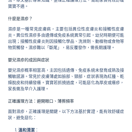
寶寶不適。
什麼是濕疹？
濕疹是一種常見皮膚病，主要包括異位性皮膚炎和接觸性皮膚
炎。異位性濕疹多由遺傳或免疫系統異常引起，幼兒時期便可能
出現；接觸性皮膚炎則因接觸化學品、洗滌劑、動植物或食物等
物質觸發。濕疹難以「斷尾」，易反覆發作，需長期護理。
嬰兒濕疹的成因與症狀
嬰兒濕疹概率相當高，主因包括遺傳、免疫系統未發育成熟及接
觸敏感源。常見於皮膚薄處如臉部、頸部，症狀表現為紅腫、乾
燥脫皮和持續發癢。寶寶若抓撓過度，可能惡化為厚皮或癢疹，
家長需及早介入護理。
正確護理方法：避開眼口、薄擦頻率
面對濕疹，正確護理是關鍵。以下方法基於實證，能有效舒緩症
狀，避免惡化：
溫和清潔
：