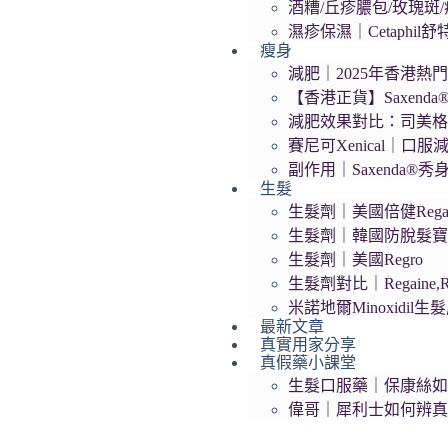
酒糟/丘疹膿包/玫瑰斑/痤
濕疹保濕｜Cetaphil
瘦身
減肥｜2025年香港熱門
【香港正貨】Saxend
減肥效果對比：司美格
賽尼可Xenical｜口服
副作用｜Saxenda®
生髮
生髮劑｜美國倍健Regai
生髮劑｜韓國防脫髮寶Da
生髮劑｜美國Regro
生髮劑對比｜Regaine,R
米諾地爾Minoxidil
最新文章
真實用家分享
真假藥小課堂
生髮口服藥｜保康絲
偉哥｜犀利士如何辨