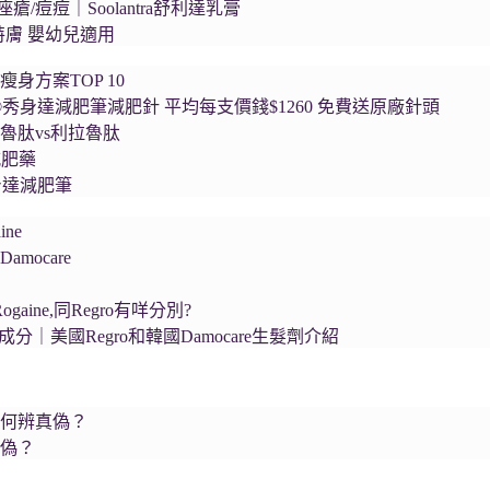
瘡/痘痘｜Soolantra舒利達乳膏
舒特膚 嬰幼兒適用
瘦身方案TOP 10
a®秀身達減肥筆減肥針 平均每支價錢$1260 免費送原廠針頭
魯肽vs利拉魯肽
減肥藥
秀身達減肥筆
ne
mocare
ogaine,同Regro有咩分別?
生髮成分｜美國Regro和韓國Damocare生髮劑介紹
如何辨真偽？
真偽？