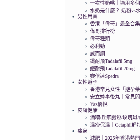
一次性奶嘴｜適用多
水奶是什麼？ 奶粉vs
男性用藥
香港「偉哥」最全合
偉哥排行榜
偉哥種類
必利勁
威而鋼
鐵耐飛Tadalafil 5mg
鐵耐飛Tadalafil 20mg
賽倍達Spedra
女性避孕
香港常見女性「避孕藥」
安立婷事後丸｜常見
Yaz優悅
皮膚健康
酒糟/丘疹膿包/玫瑰斑/痤
濕疹保濕｜Cetaphil
瘦身
減肥｜2025年香港熱門