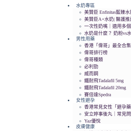
水奶專區
跳
美贊臣 Enfinita
至
美贊臣A+水奶| 醫護
主
一次性奶嘴｜適用多
要
水奶是什麼？ 奶粉vs
內
男性用藥
容
香港「偉哥」最全合
偉哥排行榜
偉哥種類
必利勁
威而鋼
鐵耐飛Tadalafil 5mg
鐵耐飛Tadalafil 20mg
賽倍達Spedra
女性避孕
香港常見女性「避孕藥」
安立婷事後丸｜常見
Yaz優悅
皮膚健康