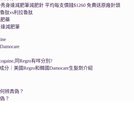
a®秀身達減肥筆減肥針 平均每支價錢$1260 免費送原廠針頭
魯肽vs利拉魯肽
減肥藥
秀身達減肥筆
ne
mocare
ogaine,同Regro有咩分別?
生髮成分｜美國Regro和韓國Damocare生髮劑介紹
如何辨真偽？
真偽？