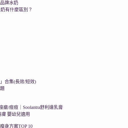
個品牌水奶
水奶有什麼區別？
集
合集(長效/短效)
問題
瘡/痘痘｜Soolantra舒利達乳膏
舒特膚 嬰幼兒適用
瘦身方案TOP 10