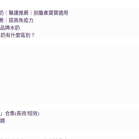
s藍臻水奶｜醫護推薦｜剖腹產寶寶適用
推薦｜提高免疫力
個品牌水奶
水奶有什麼區別？
集
合集(長效/短效)
問題