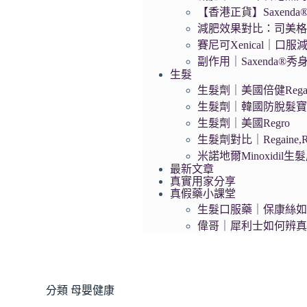
【香港正貨】Saxend
減肥效果對比：司美格
賽尼可Xenical｜口服
副作用｜Saxenda®
生髮
生髮劑｜美國倍健Regai
生髮劑｜韓國防脫髮寶Da
生髮劑｜美國Regro
生髮劑對比｜Regaine,R
米諾地爾Minoxidil
最新文章
真實用家分享
真假藥小課堂
生髮口服藥｜保康絲
偉哥｜犀利士如何辨
分類
母嬰健康