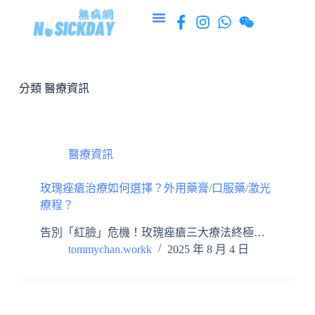
跳
至
主
要
內
分類
醫療資訊
容
醫療資訊
玫瑰痤瘡治療如何選擇？外用藥膏/口服藥/激光
療程？
告別「紅臉」危機！玫瑰痤瘡三大療法終極…
tommychan.workk
2025 年 8 月 4 日