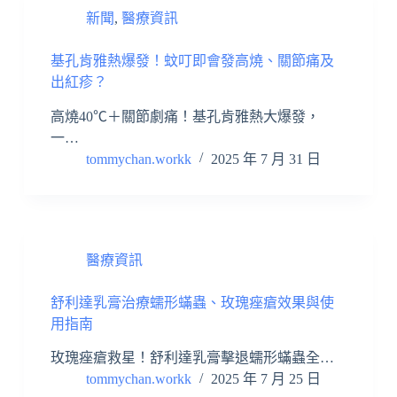
新聞
,
醫療資訊
基孔肯雅熱爆發！蚊叮即會發高燒、關節痛及
出紅疹？
高燒40℃＋關節劇痛！基孔肯雅熱大爆發，
一…
tommychan.workk
2025 年 7 月 31 日
醫療資訊
舒利達乳膏治療蠕形蟎蟲、玫瑰痤瘡效果與使
用指南
玫瑰痤瘡救星！舒利達乳膏擊退蠕形蟎蟲全…
tommychan.workk
2025 年 7 月 25 日