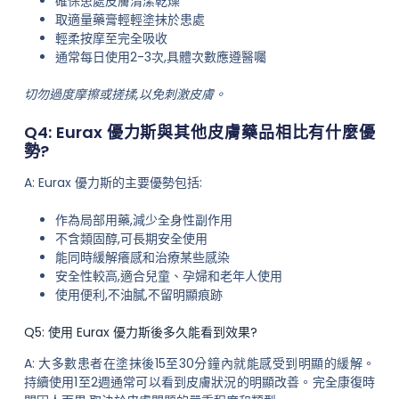
確保患處皮膚清潔乾燥
取適量藥膏輕輕塗抹於患處
輕柔按摩至完全吸收
通常每日使用2-3次,具體次數應遵醫囑
切勿過度摩擦或搓揉,以免刺激皮膚。
Q4: Eurax 優力斯與其他皮膚藥品相比有什麼優
勢?
A: Eurax 優力斯的主要優勢包括:
作為局部用藥,減少全身性副作用
不含類固醇,可長期安全使用
能同時緩解癢感和治療某些感染
安全性較高,適合兒童、孕婦和老年人使用
使用便利,不油膩,不留明顯痕跡
Q5: 使用 Eurax 優力斯後多久能看到效果?
A: 大多數患者在塗抹後15至30分鐘內就能感受到明顯的緩解。
持續使用1至2週通常可以看到皮膚狀況的明顯改善。完全康復時