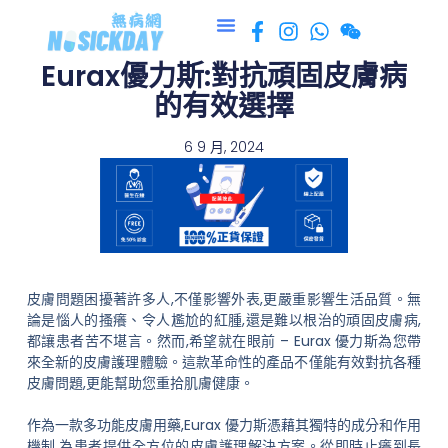
跳
至
Eurax優力斯:對抗頑固皮膚病
主
要
的有效選擇
內
容
6 9 月, 2024
皮膚問題困擾著許多人,不僅影響外表,更嚴重影響生活品質。無
論是惱人的搔癢、令人尷尬的紅腫,還是難以根治的頑固皮膚病,
都讓患者苦不堪言。然而,希望就在眼前 – Eurax 優力斯為您帶
來全新的皮膚護理體驗。這款革命性的產品不僅能有效對抗各種
皮膚問題,更能幫助您重拾肌膚健康。
作為一款多功能皮膚用藥,Eurax 優力斯憑藉其獨特的成分和作用
機制,為患者提供全方位的皮膚護理解決方案。從即時止癢到長