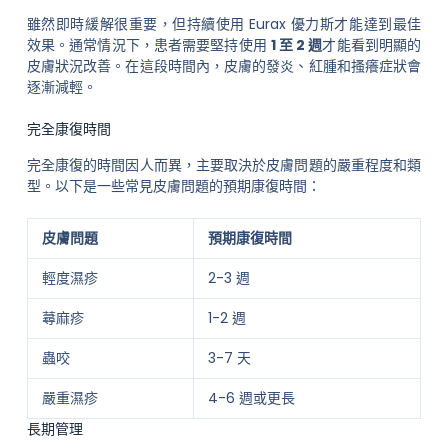
雖然即時緩解很重要，但持續使用 Eurax 優力斯才能達到最佳
效果。通常情況下，患者需要堅持使用
1 至 2 週
才能看到明顯的
皮膚狀況改善。在這段時間內，皮膚的發炎、紅腫和搔癢症狀會
逐漸減輕。
完全康復時間
完全康復的時間因人而異，主要取決於皮膚問題的嚴重程度和類
型。以下是一些常見皮膚問題的預期康復時間：
皮膚問題
預期康復時間
輕度濕疹
2-3 週
蕁麻疹
1-2 週
蟲咬
3-7 天
嚴重濕疹
4-6 週或更長
長期管理