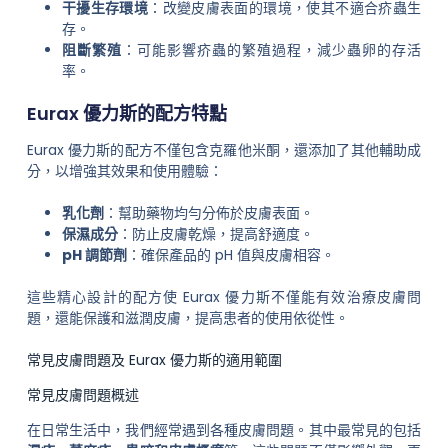
干擾生存環境
：改變皮膚表面的環境，使其不適合疥蟲生
存。
阻斷繁殖
：可能影響疥蟲的繁殖過程，減少蟲卵的存活
率。
Eurax 優力斯的配方特點
Eurax 優力斯的配方不僅包含克羅他米酮，還添加了其他輔助成
分，以增強其效果和使用體驗：
乳化劑
：幫助藥物均勻分佈於皮膚表面。
保濕成分
：防止皮膚乾燥，提高舒適度。
pH 調節劑
：確保產品的 pH 值與皮膚相容。
這些精心設計的配方使 Eurax 優力斯不僅能有效治療皮膚問
題，還能保護和滋潤皮膚，提高患者的使用依從性。
常見皮膚問題及 Eurax 優力斯的適用範圍
常見皮膚問題概述
在日常生活中，我們經常遇到各種皮膚問題。其中最常見的包括