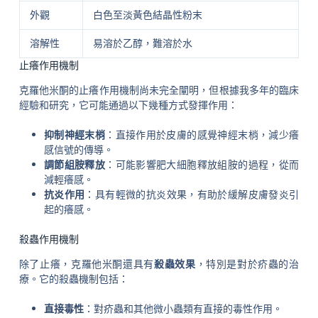
外觀
白色至淡黃色結晶性粉末
溶解性
易溶於乙醇，難溶於水
止癢作用機制
克羅他米酮的止癢作用機制尚未完全闡明，但根據我多年的臨床
經驗和研究，它可能通過以下幾種方式發揮作用：
抑制神經末梢
：直接作用於皮膚的感覺神經末梢，減少癢
感信號的傳導。
調節組胺釋放
：可能影響肥大細胞釋放組胺的過程，從而
減輕癢感。
抗炎作用
：具有輕微的抗炎效果，有助於緩解皮膚發炎引
起的癢感。
殺蟲作用機制
除了止癢，克羅他米酮還具有
殺蟲效果
，特別是對於疥蟲的治
療。它的殺蟲機制包括：
直接毒性
：對疥蟲和其他微小蟲類有直接的毒性作用。