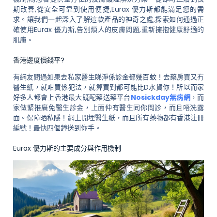
期改善,從安全可靠到使用便捷,Eurax 優力斯都能滿足您的需
求。讓我們一起深入了解這款產品的神奇之處,探索如何通過正
確使用Eurax 優力斯,告別煩人的皮膚問題,重新擁抱健康舒適的
肌膚。
香港邊度價錢平?
有網友問過如果去私家醫生睇淨係診金都幾百蚊！去藥房買又冇
醫生紙，就咁買係犯法，就算買到都可能比D水貨你！所以而家
好多人都會上香港最大既配藥送藥平台
Nosickday無病網
，而
家做緊推廣免醫生診金，上面仲有醫生同你問診，而且唔洗露
面。保障晒私隱！網上開埋醫生紙，而且所有藥物都有香港注冊
編號！最快四個鐘送到你手。
Eurax 優力斯的主要成分與作用機制