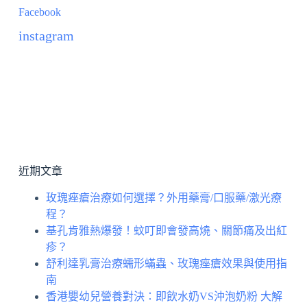
Facebook
instagram
近期文章
玫瑰痤瘡治療如何選擇？外用藥膏/口服藥/激光療
程？
基孔肯雅熱爆發！蚊叮即會發高燒、關節痛及出紅
疹？
舒利達乳膏治療蠕形蟎蟲、玫瑰痤瘡效果與使用指
南
香港嬰幼兒營養對決：即飲水奶VS沖泡奶粉 大解