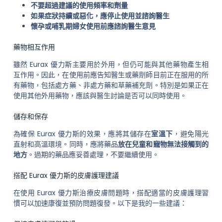
不要超過建議的使用頻率和劑量
如果症狀持續或惡化，應停止使用並諮詢醫生
懷孕或哺乳期婦女使用前應諮詢醫生意見
藥物相互作用
雖然 Eurax 優力斯主要用於外用，但仍可能與其他藥物產生相
互作用。因此，在使用前應告知醫生或藥劑師目前正在服用的所
有藥物，包括處方藥、非處方藥和草藥補充劑。特別是如果正在
使用其他外用藥物，應該與醫生討論是否可以同時使用。
儲存和保存
為確保 Eurax 優力斯的效果，應將其儲存在
室溫下
，避免陽光
直射和高溫環境。同時，應將藥品
放在兒童和寵物無法接觸到的
地方
。過期的藥品應妥善處理，不要繼續使用。
搭配 Eurax 優力斯的皮膚護理建議
在使用 Eurax 優力斯治療皮膚問題時，搭配適當的皮膚護理習
慣可以加速康復並預防問題復發。以下是我的一些建議：