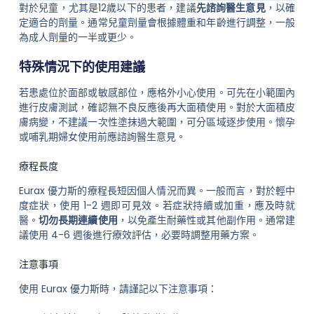
對於兒童，尤其是12歲以下的患者，建議
先諮詢醫生意見
，以確
定適合的劑量。通常兒童劑量會根據體重和年齡進行調整，一般
為成人劑量的一半或更少。
特殊情況下的使用建議
若患處位於面部或敏感部位，應格外小心使用。可先在小範圍內
進行皮膚測試，確認無不良反應後再大面積使用。對於大面積皮
膚病變，不建議一次性塗抹過大範圍，可分區域逐步使用。懷孕
或哺乳期婦女使用前應諮詢醫生意見。
療程長度
Eurax 優力斯的療程長短因個人情況而異。一般而言，對於輕中
度症狀，使用 1-2 週即可見效。若症狀持續或加重，應及時就
醫。
切勿長期連續使用
，以免產生耐藥性或其他副作用。通常建
議使用 4-6 週後進行療效評估，必要時調整用藥方案。
注意事項
使用 Eurax 優力斯時，請謹記以下注意事項：