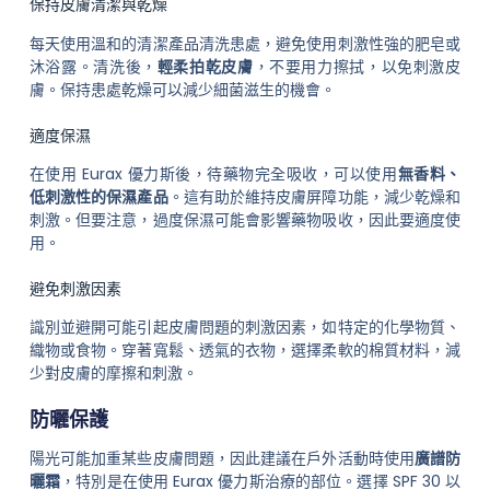
保持皮膚清潔與乾燥
每天使用溫和的清潔產品清洗患處，避免使用刺激性強的肥皂或
沐浴露。清洗後，
輕柔拍乾皮膚
，不要用力擦拭，以免刺激皮
膚。保持患處乾燥可以減少細菌滋生的機會。
適度保濕
在使用 Eurax 優力斯後，待藥物完全吸收，可以使用
無香料、
低刺激性的保濕產品
。這有助於維持皮膚屏障功能，減少乾燥和
刺激。但要注意，過度保濕可能會影響藥物吸收，因此要適度使
用。
避免刺激因素
識別並避開可能引起皮膚問題的刺激因素，如特定的化學物質、
織物或食物。穿著寬鬆、透氣的衣物，選擇柔軟的棉質材料，減
少對皮膚的摩擦和刺激。
防曬保護
陽光可能加重某些皮膚問題，因此建議在戶外活動時使用
廣譜防
曬霜
，特別是在使用 Eurax 優力斯治療的部位。選擇 SPF 30 以