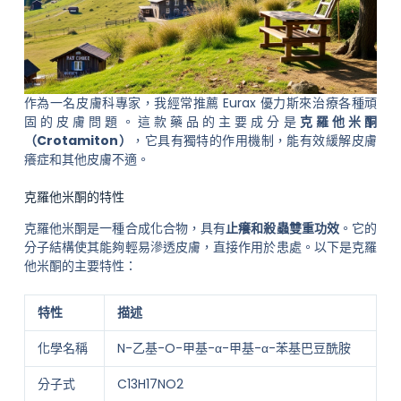
作為一名皮膚科專家，我經常推薦 Eurax 優力斯來治療各種頑
固的皮膚問題。這款藥品的主要成分是
克羅他米酮
（Crotamiton）
，它具有獨特的作用機制，能有效緩解皮膚
癢症和其他皮膚不適。
克羅他米酮的特性
克羅他米酮是一種合成化合物，具有
止癢和殺蟲雙重功效
。它的
分子結構使其能夠輕易滲透皮膚，直接作用於患處。以下是克羅
他米酮的主要特性：
特性
描述
化學名稱
N-乙基-O-甲基-α-甲基-α-苯基巴豆酰胺
分子式
C13H17NO2