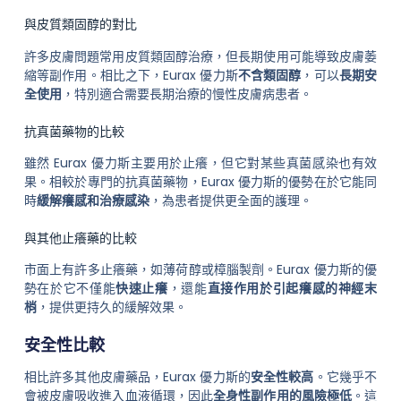
與皮質類固醇的對比
許多皮膚問題常用皮質類固醇治療，但長期使用可能導致皮膚萎
縮等副作用。相比之下，Eurax 優力斯
不含類固醇
，可以
長期安
全使用
，特別適合需要長期治療的慢性皮膚病患者。
抗真菌藥物的比較
雖然 Eurax 優力斯主要用於止癢，但它對某些真菌感染也有效
果。相較於專門的抗真菌藥物，Eurax 優力斯的優勢在於它能同
時
緩解癢感和治療感染
，為患者提供更全面的護理。
與其他止癢藥的比較
市面上有許多止癢藥，如薄荷醇或樟腦製劑。Eurax 優力斯的優
勢在於它不僅能
快速止癢
，還能
直接作用於引起癢感的神經末
梢
，提供更持久的緩解效果。
安全性比較
相比許多其他皮膚藥品，Eurax 優力斯的
安全性較高
。它幾乎不
會被皮膚吸收進入血液循環，因此
全身性副作用的風險極低
。這