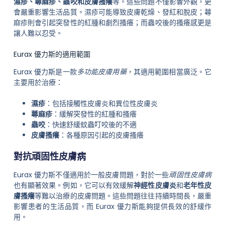
濕疹、蕁麻疹、蟲咬和皮膚搔癢
等。這些問題不僅影響外觀，更
會嚴重影響生活品質。濕疹可能導致皮膚乾燥、發紅和脫皮；蕁
麻疹則會引起突發性的紅腫和劇烈搔癢；而蟲咬後的搔癢感更是
讓人難以忍受。
Eurax 優力斯的適用範圍
Eurax 優力斯是一款
多功能皮膚用藥
，其適用範圍相當廣泛。它
主要用於治療：
濕疹
：包括接觸性皮膚炎和異位性皮膚炎
蕁麻疹
：緩解突發性的紅腫和搔癢
蟲咬
：快速舒緩蚊蟲叮咬後的不適
皮膚搔癢
：各種原因引起的皮膚搔癢
對抗頑固性皮膚病
Eurax 優力斯不僅適用於一般皮膚問題，對於一些
頑固性皮膚病
也有顯著效果。例如，它可以有效緩解
神經性皮膚炎
和
老年性皮
膚搔癢
等難以治療的皮膚問題。這些問題往往持續時間長，嚴重
影響患者的生活品質，而 Eurax 優力斯能夠提供長效的舒緩作
用。