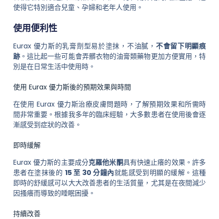
使得它特別適合兒童、孕婦和老年人使用。
使用便利性
Eurax 優力斯的乳膏劑型易於塗抹，不油膩，
不會留下明顯痕
跡
。這比起一些可能會弄髒衣物的油膏類藥物更加方便實用，特
別是在日常生活中使用時。
使用 Eurax 優力斯後的預期效果與時間
在使用 Eurax 優力斯治療皮膚問題時，了解預期效果和所需時
間非常重要。根據我多年的臨床經驗，大多數患者在使用後會逐
漸感受到症狀的改善。
即時緩解
Eurax 優力斯的主要成分
克羅他米酮
具有快速止癢的效果。許多
患者在塗抹後的
15 至 30 分鐘內
就能感受到明顯的緩解。這種
即時的舒緩感可以大大改善患者的生活質量，尤其是在夜間減少
因搔癢而導致的睡眠困擾。
持續改善