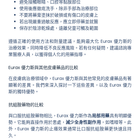
避免接觸眼睛、口腔等黏膜部位
使用後應徹底洗手，除非手部為治療部位
不要將藥膏塗抹於破損或有傷口的皮膚上
若出現嚴重過敏反應，應立即停藥並就醫
保存於陰涼乾燥處，遠離兒童可觸及範圍
遵循正確的使用方法和劑量建議，能夠最大化 Eurax 優力斯的
治療效果，同時降低不良反應風險。若有任何疑問，建議諮詢專
業醫療人員，以獲得個人化的用藥指導。
Eurax 優力斯與其他皮膚藥品的比較
在皮膚病治療領域中，Eurax 優力斯與其他常見的皮膚藥品有著
顯著的差異。我們來深入探討一下這些差異，以及 Eurax 優力
斯的獨特優勢。
抗組胺藥物的比較
與口服抗組胺藥物相比，Eurax 優力斯作為
局部用藥
具有明顯優
勢。它能夠直接作用於患處，
減少全身性副作用
，如嗜睡等。此
外，Eurax 優力斯的止癢效果通常比口服抗組胺藥更快速且持
久。