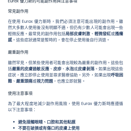
Eurax 優力斯的可能副作用與注意事項
常見副作用
在使用 Eurax 優力斯時，我們必須注意可能出現的副作用。雖
然大多數人使用後沒有明顯不適，但仍有少數人可能會出現一些
輕微反應。最常見的副作用包括
局部皮膚刺激
、
輕微發紅
或
搔癢
感
。這些症狀通常是暫時的，會在停止使用後自行消退。
嚴重副作用
雖然罕見，但某些使用者可能會出現較為嚴重的副作用。這些包
括
嚴重的皮膚過敏反應
、
皮疹
、
水泡
或
皮膚剝落
。如果出現這些
症狀，應立即停止使用並尋求醫療協助。另外，如果出現
呼吸困
難
、
嚴重頭痛
或
視力問題
，也應立即就醫。
使用注意事項
為了最大程度地減少副作用風險，使用 Eurax 優力斯時應遵循
以下注意事項：
避免接觸眼睛、口腔和其他粘膜
不要在破損或有傷口的皮膚上使用