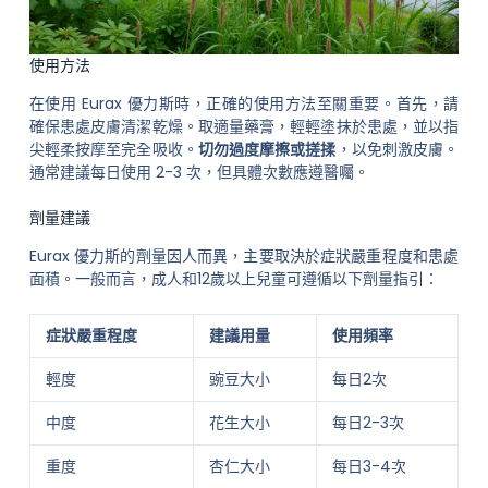
使用方法
在使用 Eurax 優力斯時，正確的使用方法至關重要。首先，請
確保患處皮膚清潔乾燥。取適量藥膏，輕輕塗抹於患處，並以指
尖輕柔按摩至完全吸收。
切勿過度摩擦或搓揉
，以免刺激皮膚。
通常建議每日使用 2-3 次，但具體次數應遵醫囑。
劑量建議
Eurax 優力斯的劑量因人而異，主要取決於症狀嚴重程度和患處
面積。一般而言，成人和12歲以上兒童可遵循以下劑量指引：
症狀嚴重程度
建議用量
使用頻率
輕度
豌豆大小
每日2次
中度
花生大小
每日2-3次
重度
杏仁大小
每日3-4次