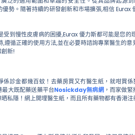
有廣泛的適用範圍和卓越的安全性。從其品牌起源到
獨特的優勢。隨著持續的研發創新和市場擴張,相信 Eura
受到慢性皮膚病的困擾,Eurax 優力斯都可能是您
,遵循正確的使用方法,並在必要時諮詢專業醫生的意見。
創新!
淨係診金都幾百蚊！去藥房買又冇醫生紙，就咁買係
港最大既配藥送藥平台
Nosickday無病網
，而家做緊
障晒私隱！網上開埋醫生紙，而且所有藥物都有香港注