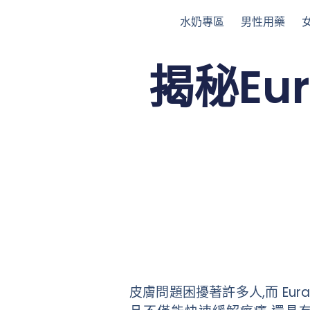
跳
水奶專區
男性用藥
至
主
揭秘Eu
要
內
容
皮膚問題困擾著許多人,而 Eu