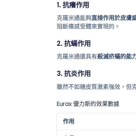
1. 抗癢作用
克羅米通能夠
直接作用於皮膚
阻斷癢感受體來實現的。
2. 抗蟎作用
克羅米通還具有
殺滅疥蟎的能
3. 抗炎作用
雖然不如糖皮質激素強效，但
Eurax 優力斯的效果數據
作用