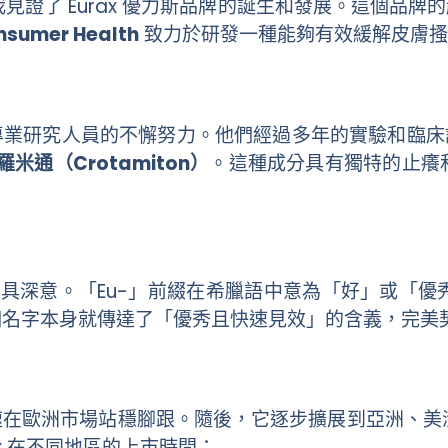
證了 Eurax 優力斯品牌的誕生和發展。這個品牌的起
nsumer Health
致力於研發一種能夠有效緩解皮膚搔
群專業研究人員的不懈努力。他們經過多年的實驗和臨床試
羅米通（Crotamiton）
。這種成分具有獨特的止癢
頗具深意。「Eu-」前綴在希臘語中意為「好」或「優
 這個名字本身就傳達了「優秀且快速見效」的含義，完
，迅速在歐洲市場站穩腳跟。隨後，它逐步擴展到亞洲、
ax 在不同地區的上市時間：