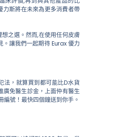
臨床評價,再到與其他產品的比
x 優力斯將在未來為更多消費者帶
的理想之選。然而,在使用任何皮膚
讓我們一起期待 Eurax 優力
犯法，就算買到都可能比D水貨
推廣免醫生診金，上面仲有醫生
冊編號！最快四個鐘送到你手。