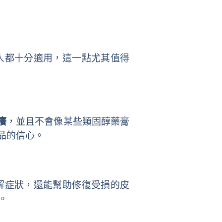
年人都十分適用，這一點尤其值得
癢
，並且不會像某些類固醇藥膏
品的信心。
緩解症狀，還能幫助修復受損的皮
。