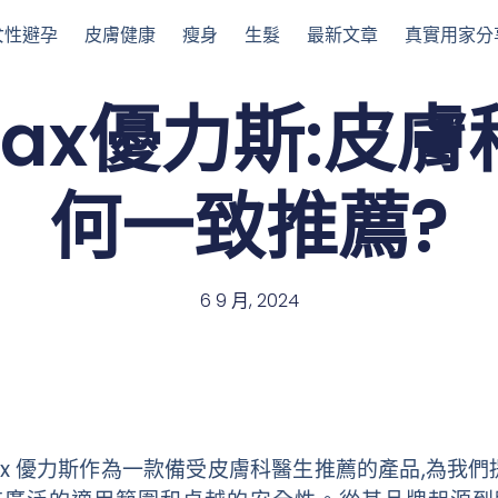
女性避孕
皮膚健康
瘦身
生髮
最新文章
真實用家分
rax優力斯:皮
何一致推薦?
6 9 月, 2024
rax 優力斯作為一款備受皮膚科醫生推薦的產品,為