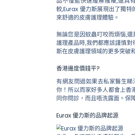
品不僅能快速緩解瘙癢,還具
較,Eurax 優力斯展現出了
來舒適的皮膚護理體驗。
無論您是因蚊蟲叮咬而煩惱,還是
護理產品時,我們都應該謹慎對待
斯在皮膚護理領域的更多突破和
香港邊度價錢平?
有網友問過如果去私家醫生睇
你！所以而家好多人都會上香
同你問診，而且唔洗露面。保
Eurax 優力斯的品牌起源