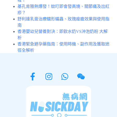
程？
基孔肯雅熱爆發！蚊叮即會發高燒、關節痛及出紅
疹？
舒利達乳膏治療蠕形蟎蟲、玫瑰痤瘡效果與使用指
南
香港嬰幼兒營養對決：即飲水奶VS沖泡奶粉 大解
析
香港緊急避孕藥指南：使用時機、副作用及獲取途
徑全解析