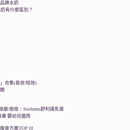
個品牌水奶
水奶有什麼區別？
集
合集(長效/短效)
問題
瘡/痘痘｜Soolantra舒利達乳膏
舒特膚 嬰幼兒適用
瘦身方案TOP 10