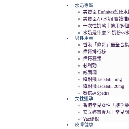
水奶專區
跳
美贊臣 Enfinita
至
美贊臣A+水奶| 醫護
主
一次性奶嘴｜適用多
要
水奶是什麼？ 奶粉vs
內
男性用藥
容
香港「偉哥」最全合
偉哥排行榜
偉哥種類
必利勁
威而鋼
鐵耐飛Tadalafil 5mg
鐵耐飛Tadalafil 20mg
賽倍達Spedra
女性避孕
香港常見女性「避孕藥」
安立婷事後丸｜常見
Yaz優悅
皮膚健康