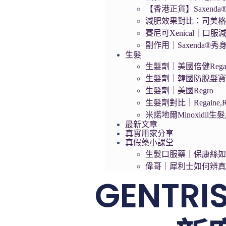
【香港正貨】Saxend
減肥效果對比：司美格
賽尼可Xenical｜口服
副作用｜Saxenda®
生髮
生髮劑｜美國倍健Regai
生髮劑｜韓國防脫髮寶Da
生髮劑｜美國Regro
生髮劑對比｜Regaine,R
米諾地爾Minoxidil
最新文章
真實用家分享
真假藥小課堂
生髮口服藥｜保康絲
偉哥｜犀利士如何辨
GENTR