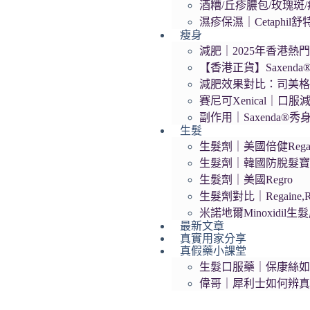
酒糟/丘疹膿包/玫瑰斑/痤
濕疹保濕｜Cetaphil
瘦身
減肥｜2025年香港熱門
【香港正貨】Saxend
減肥效果對比：司美格
賽尼可Xenical｜口服
副作用｜Saxenda®
生髮
生髮劑｜美國倍健Regai
生髮劑｜韓國防脫髮寶Da
生髮劑｜美國Regro
生髮劑對比｜Regaine,R
米諾地爾Minoxidil
最新文章
真實用家分享
真假藥小課堂
生髮口服藥｜保康絲
偉哥｜犀利士如何辨