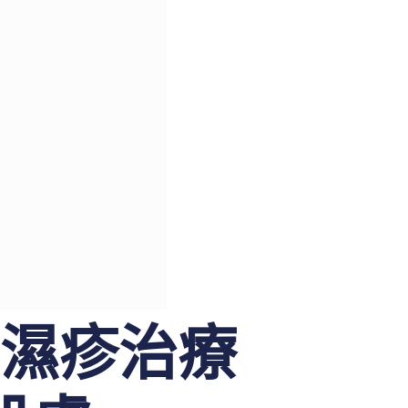
M：濕疹治療