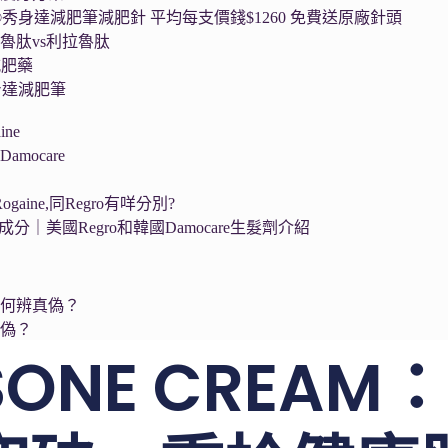
a®秀身達減肥筆減肥針 平均每支價錢$1260 免費送原廠針頭
魯肽vs利拉魯肽
減肥藥
秀身達減肥筆
ne
mocare
ogaine,同Regro有咩分別?
生髮成分｜美國Regro和韓國Damocare生髮劑介紹
如何辨真偽？
真偽？
ISONE CREA