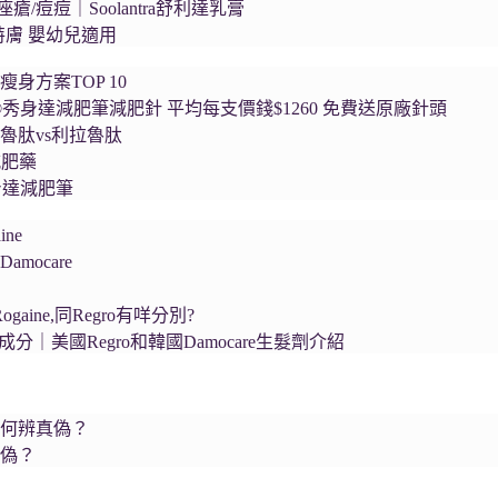
瘡/痘痘｜Soolantra舒利達乳膏
舒特膚 嬰幼兒適用
瘦身方案TOP 10
a®秀身達減肥筆減肥針 平均每支價錢$1260 免費送原廠針頭
魯肽vs利拉魯肽
減肥藥
秀身達減肥筆
ne
mocare
ogaine,同Regro有咩分別?
生髮成分｜美國Regro和韓國Damocare生髮劑介紹
如何辨真偽？
真偽？