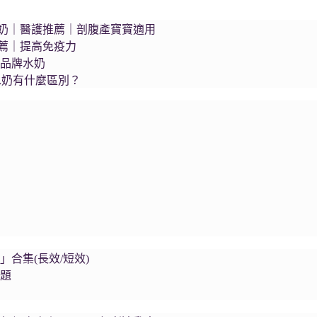
s藍臻水奶｜醫護推薦｜剖腹產寶寶適用
推薦｜提高免疫力
個品牌水奶
水奶有什麼區別？
集
合集(長效/短效)
問題