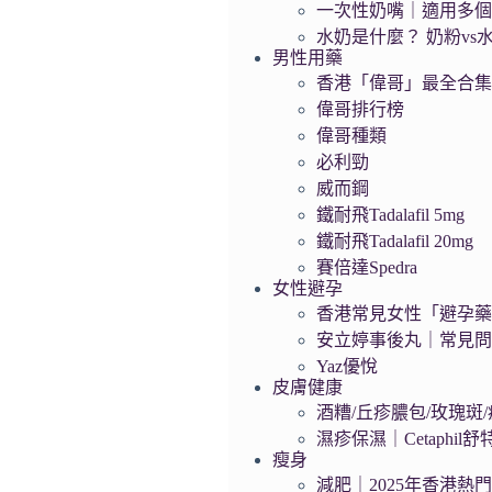
一次性奶嘴｜適用多
水奶是什麼？ 奶粉vs
男性用藥
香港「偉哥」最全合
偉哥排行榜
偉哥種類
必利勁
威而鋼
鐵耐飛Tadalafil 5mg
鐵耐飛Tadalafil 20mg
賽倍達Spedra
女性避孕
香港常見女性「避孕藥」
安立婷事後丸｜常見
Yaz優悅
皮膚健康
酒糟/丘疹膿包/玫瑰斑/痤
濕疹保濕｜Cetaphil
瘦身
減肥｜2025年香港熱門