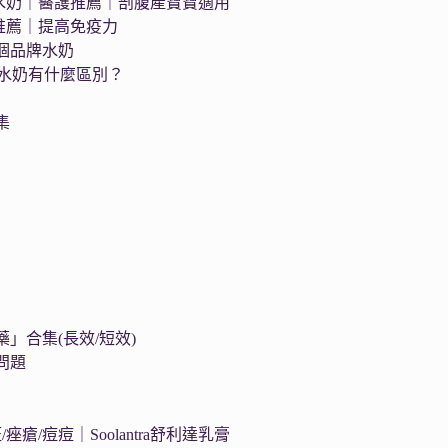
as藍臻水奶｜醫護推薦｜剖腹產寶寶適用
護推薦｜提高免疫力
個品牌水奶
s水奶有什麼區別？
集
」合集(長效/短效)
問題
痤瘡/痘痘｜Soolantra舒利達乳膏