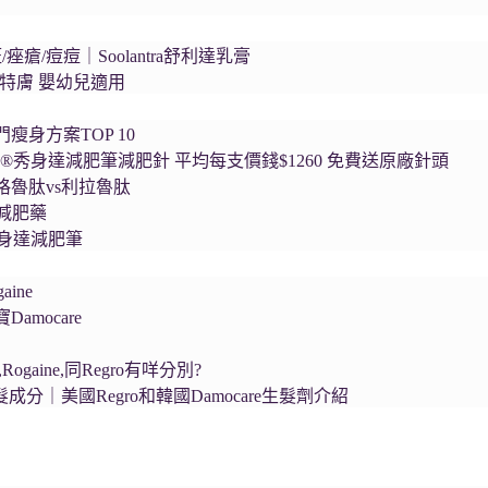
痤瘡/痘痘｜Soolantra舒利達乳膏
l舒特膚 嬰幼兒適用
瘦身方案TOP 10
da®秀身達減肥筆減肥針 平均每支價錢$1260 免費送原廠針頭
格魯肽vs利拉魯肽
服減肥藥
®秀身達減肥筆
ine
amocare
Rogaine,同Regro有咩分別?
生髮成分｜美國Regro和韓國Damocare生髮劑介紹