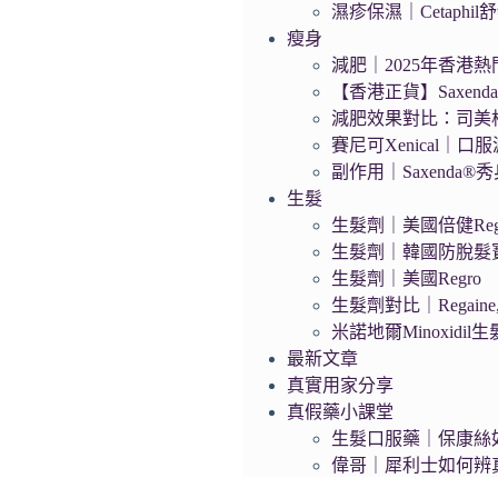
濕疹保濕｜Cetaphi
瘦身
減肥｜2025年香港熱門
【香港正貨】Saxen
減肥效果對比：司美
賽尼可Xenical｜口
副作用｜Saxenda
生髮
生髮劑｜美國倍健Rega
生髮劑｜韓國防脫髮寶D
生髮劑｜美國Regro
生髮劑對比｜Regaine,
米諾地爾Minoxidil
最新文章
真實用家分享
真假藥小課堂
生髮口服藥｜保康絲
偉哥｜犀利士如何辨