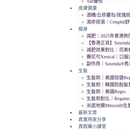
Yaz優悅
皮膚健康
酒糟/丘疹膿包/玫瑰斑/
濕疹保濕｜Cetaphi
瘦身
減肥｜2025年香港熱門
【香港正貨】Saxen
減肥效果對比：司美
賽尼可Xenical｜口
副作用｜Saxenda
生髮
生髮劑｜美國倍健Rega
生髮劑｜韓國防脫髮寶D
生髮劑｜美國Regro
生髮劑對比｜Regaine,
米諾地爾Minoxidil
最新文章
真實用家分享
真假藥小課堂