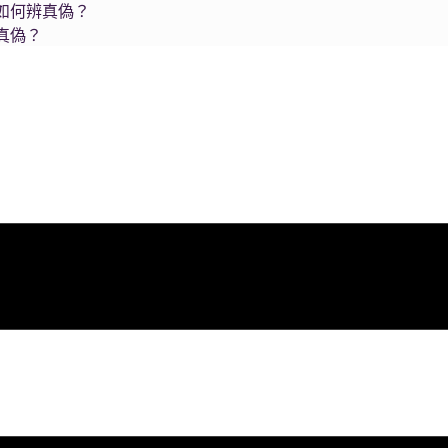
如何辨真偽？
真偽？