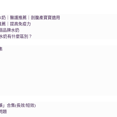
as藍臻水奶｜醫護推薦｜剖腹產寶寶適用
護推薦｜提高免疫力
個品牌水奶
s水奶有什麼區別？
集
」合集(長效/短效)
問題