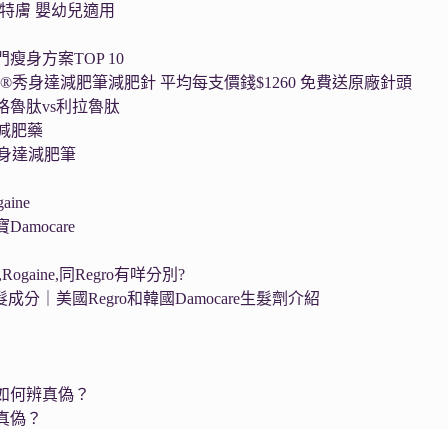
l舒特膚 嬰幼兒適用
瘦身方案TOP 10
da®秀身達減肥筆減肥針 平均每支價錢$1260 免費送原廠針頭
格魯肽vs利拉魯肽
服減肥藥
®秀身達減肥筆
ine
amocare
Rogaine,同Regro有咩分別?
生髮成分｜美國Regro和韓國Damocare生髮劑介紹
如何辨真偽？
真偽？