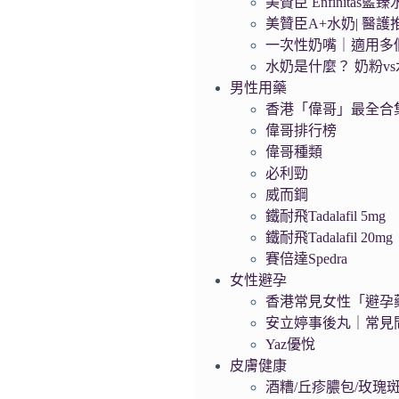
美贊臣 Enfinit
美贊臣A+水奶| 醫
一次性奶嘴｜適用多
水奶是什麼？ 奶粉v
男性用藥
香港「偉哥」最全合
偉哥排行榜
偉哥種類
必利勁
威而鋼
鐵耐飛Tadalafil 5mg
鐵耐飛Tadalafil 20mg
賽倍達Spedra
女性避孕
香港常見女性「避孕藥
安立婷事後丸｜常見
Yaz優悅
皮膚健康
酒糟/丘疹膿包/玫瑰斑/