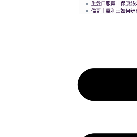
生髮口服藥｜保康絲
偉哥｜犀利士如何辨