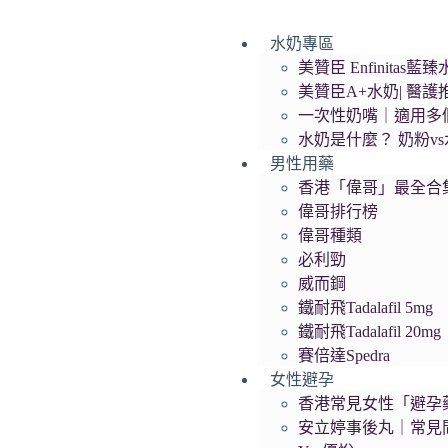
跳
水奶專區
至
美贊臣 Enfinit
主
美贊臣A+水奶| 醫
要
一次性奶嘴｜適用多
內
水奶是什麼？ 奶粉v
容
男性用藥
香港「偉哥」最全合
偉哥排行榜
偉哥種類
必利勁
威而鋼
鐵耐飛Tadalafil 5mg
鐵耐飛Tadalafil 20mg
賽倍達Spedra
女性避孕
香港常見女性「避孕藥
安立婷事後丸｜常見